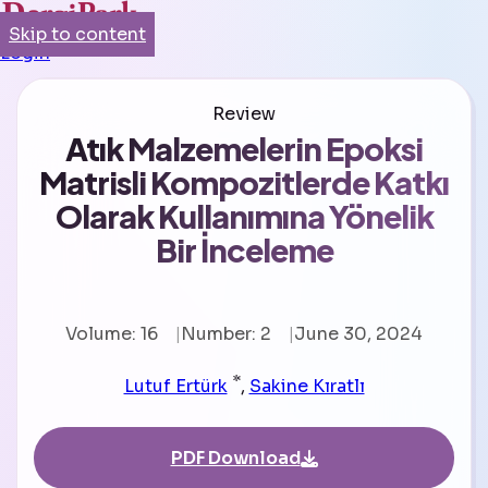
Skip to content
Login
Review
Atık Malzemelerin Epoksi
Matrisli Kompozitlerde Katkı
Olarak Kullanımına Yönelik
Bir İnceleme
Volume: 16
Number: 2
June 30, 2024
*
Lutuf Ertürk
,
Sakine Kıratlı
PDF Download