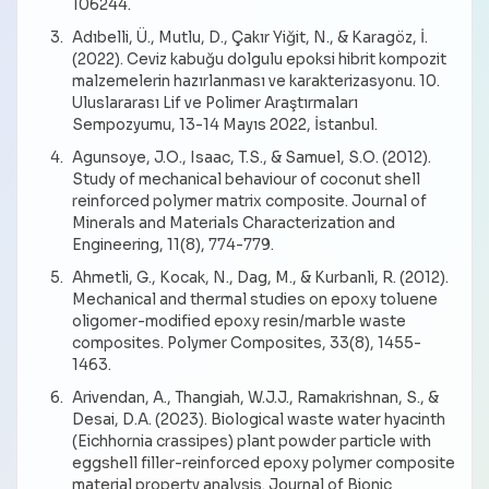
106244.
Adıbelli, Ü., Mutlu, D., Çakır Yiğit, N., & Karagöz, İ.
(2022). Ceviz kabuğu dolgulu epoksi hibrit kompozit
malzemelerin hazırlanması ve karakterizasyonu. 10.
Uluslararası Lif ve Polimer Araştırmaları
Sempozyumu, 13-14 Mayıs 2022, İstanbul.
Agunsoye, J.O., Isaac, T.S., & Samuel, S.O. (2012).
Study of mechanical behaviour of coconut shell
reinforced polymer matrix composite. Journal of
Minerals and Materials Characterization and
Engineering, 11(8), 774-779.
Ahmetli, G., Kocak, N., Dag, M., & Kurbanli, R. (2012).
Mechanical and thermal studies on epoxy toluene
oligomer-modified epoxy resin/marble waste
composites. Polymer Composites, 33(8), 1455-
1463.
Arivendan, A., Thangiah, W.J.J., Ramakrishnan, S., &
Desai, D.A. (2023). Biological waste water hyacinth
(Eichhornia crassipes) plant powder particle with
eggshell filler-reinforced epoxy polymer composite
material property analysis. Journal of Bionic