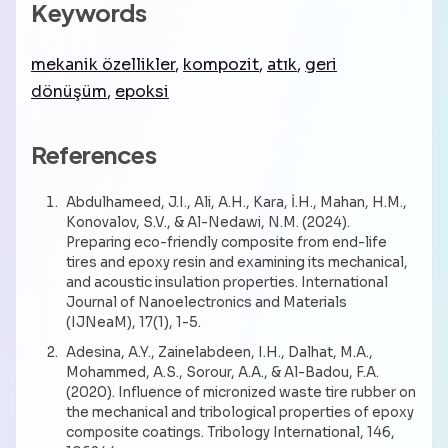
Keywords
mekanik özellikler
,
kompozit
,
atık
,
geri
dönüşüm
,
epoksi
References
Abdulhameed, J.I., Ali, A.H., Kara, İ.H., Mahan, H.M.,
Konovalov, S.V., & Al-Nedawi, N.M. (2024).
Preparing eco-friendly composite from end-life
tires and epoxy resin and examining its mechanical,
and acoustic insulation properties. International
Journal of Nanoelectronics and Materials
(IJNeaM), 17(1), 1-5.
Adesina, A.Y., Zainelabdeen, I.H., Dalhat, M.A.,
Mohammed, A.S., Sorour, A.A., & Al-Badou, F.A.
(2020). Influence of micronized waste tire rubber on
the mechanical and tribological properties of epoxy
composite coatings. Tribology International, 146,