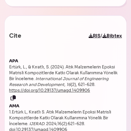
Cite
/
RIS
Bibtex
APA
Ertürk, L., & Kıratlı, S. (2024). Atık Malzemelerin Epoksi
Matrisli Kompozitlerde Katkı Olarak Kullanımına Yönelik
Bir İnceleme.
International Journal of Engineering
Research and Development
,
16
(2), 621-628.
https://doi.org/10.29137/umagd.1409906
AMA
1.Ertürk L, Kıratlı S. Atık Malzemelerin Epoksi Matrisli
Kompozitlerde Katkı Olarak Kullanımına Yönelik Bir
İnceleme.
IJERAD
. 2024;16(2):621-628.
doi:10.29137/umagd.1409906