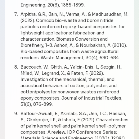
Engineering, 20(3), 1386-1399.
Arpitha, G.R., Jain, N., Verma, A., & Madhusudhan, M.
(2022). Corncob bio-waste and boron nitride
particles reinforced epoxy-based composites for
lightweight applications: fabrication and
characterization. Biomass Conversion and
Biorefinery, 1-8. Ashori, A., & Nourbakhsh, A. (2010).
Bio-based composites from waste agricultural
residues. Waste Management, 30(4), 680-684.
Baccouch, W., Ghith, A., Yalcin-Enis, I., Sezgin, H.,
Miled, W., Legrand, X., & Faten, F. (2022).
Investigation of the mechanical, thermal, and
acoustical behaviors of cotton, polyester, and
cotton/polyester nonwoven wastes reinforced
epoxy composites. Journal of Industrial Textiles,
51(6), 876-899.
Baffour-Awuah, E., Akinlabi, S.A., Jen, T.C., Hassan,
S., Okokpujie, I.P., & Ishola, F. (2021). Characteristics
of palm kernel shell and palm kernel shell-polymer
composites: A review. IOP Conference Series:
Materials Science and Engineering, 1107(1), 12090.