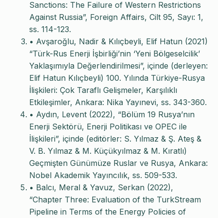
Sanctions: The Failure of Western Restrictions
Against Russia”, Foreign Affairs, Cilt 95, Sayı: 1,
ss. 114-123.
• Avşaroğlu, Nadir & Kılıçbeyli, Elif Hatun (2021)
“Türk-Rus Enerji İşbirliği’nin ‘Yeni Bölgeselcilik’
Yaklaşımıyla Değerlendirilmesi”, içinde (derleyen:
Elif Hatun Kılıçbeyli) 100. Yılında Türkiye-Rusya
İlişkileri: Çok Taraflı Gelişmeler, Karşılıklı
Etkileşimler, Ankara: Nika Yayınevi, ss. 343-360.
• Aydın, Levent (2022), “Bölüm 19 Rusya’nın
Enerji Sektörü, Enerji Politikası ve OPEC ile
İlişkileri”, içinde (editörler: S. Yılmaz & Ş. Ateş &
V. B. Yılmaz & M. Küçükyılmaz & M. Kıratlı)
Geçmişten Günümüze Ruslar ve Rusya, Ankara:
Nobel Akademik Yayıncılık, ss. 509-533.
• Balcı, Meral & Yavuz, Serkan (2022),
“Chapter Three: Evaluation of the TurkStream
Pipeline in Terms of the Energy Policies of