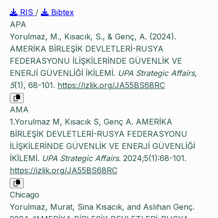
RIS
/
Bibtex
APA
Yorulmaz, M., Kısacık, S., & Genç, A. (2024).
AMERİKA BİRLEŞİK DEVLETLERİ-RUSYA
FEDERASYONU İLİŞKİLERİNDE GÜVENLİK VE
ENERJİ GÜVENLİĞİ İKİLEMİ.
UPA Strategic Affairs
,
5
(1), 68-101.
https://izlik.org/JA55BS68RC
AMA
1.Yorulmaz M, Kısacık S, Genç A. AMERİKA
BİRLEŞİK DEVLETLERİ-RUSYA FEDERASYONU
İLİŞKİLERİNDE GÜVENLİK VE ENERJİ GÜVENLİĞİ
İKİLEMİ.
UPA Strategic Affairs
. 2024;5(1):68-101.
https://izlik.org/JA55BS68RC
Chicago
Yorulmaz, Murat, Sina Kısacık, and Aslıhan Genç.