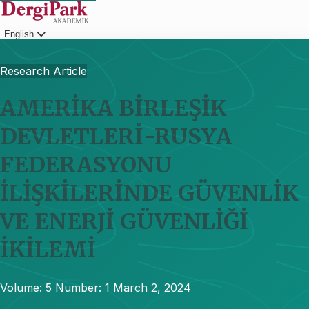
English
Login
Research Article
AMERİKA BİRLEŞİK
DEVLETLERİ-RUSYA
FEDERASYONU
İLİŞKİLERİNDE GÜVENLİK
VE ENERJİ GÜVENLİĞİ
İKİLEMİ
Volume: 5
Number: 1
March 2, 2024