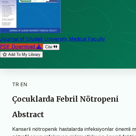
Journal of Uludağ University Medical Faculty
PDF Download
Cite
Add To My Library
TR
EN
Çocuklarda Febril Nötropeni
Abstract
Kanserli nötropenik hastalarda infeksiyonlar önemli m