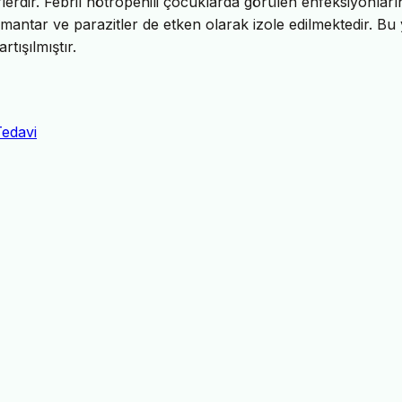
örlerdir. Febril nötropenili çocuklarda görülen enfeksiyonları
, mantar ve parazitler de etken olarak izole edilmektedir. Bu
rtışılmıştır.
Tedavi