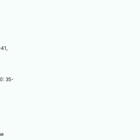
.
–41,
): 35-
ne