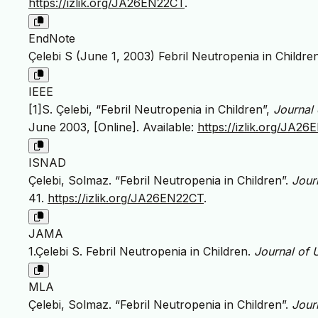
https://izlik.org/JA26EN22CT
.
EndNote
Çelebi S (June 1, 2003) Febril Neutropenia in Childre
IEEE
[1]S. Çelebi, “Febril Neutropenia in Children”,
Journal 
June 2003, [Online]. Available:
https://izlik.org/JA2
ISNAD
Çelebi, Solmaz. “Febril Neutropenia in Children”.
Jour
41.
https://izlik.org/JA26EN22CT
.
JAMA
1.Çelebi S. Febril Neutropenia in Children.
Journal of 
MLA
Çelebi, Solmaz. “Febril Neutropenia in Children”.
Jour