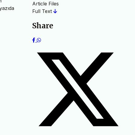
n
Article Files
 yazıda
Full Text
Share