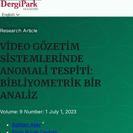
English
Login
Research Article
VİDEO GÖZETİM
SİSTEMLERİNDE
ANOMALİ TESPİTİ:
BİBLİYOMETRİK BİR
ANALİZ
Volume: 9
Number: 1
July 1, 2023
*
Aslıhan Atay
Eyüp Burak Ceyhan