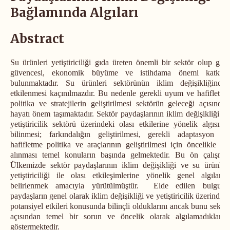
Bağlamında Algıları
Abstract
Su ürünleri yetiştiriciliği gıda üreten önemli bir sektör olup gıda
güvencesi, ekonomik büyüme ve istihdama önemi katkıda
bulunmaktadır. Su ürünleri sektörünün iklim değişikliğinden
etkilenmesi kaçınılmazdır. Bu nedenle gerekli uyum ve hafifletme
politika ve stratejilerin geliştirilmesi sektörün geleceği açısından
hayatı önem taşımaktadır. Sektör paydaşlarının iklim değişikliği ve
yetiştiricilik sektörü üzerindeki olası etkilerine yönelik algısının
bilinmesi; farkındalığın geliştirilmesi, gerekli adaptasyon ve
hafifletme politika ve araçlarının geliştirilmesi için öncelikle ele
alınması temel konuların başında gelmektedir. Bu ön çalışma;
Ülkemizde sektör paydaşlarının iklim değişikliği ve su ürünleri
yetiştiriciliği ile olası etkileşimlerine yönelik genel algılarını
belirlenmek amacıyla yürütülmüştür. Elde edilen bulgular
paydaşların genel olarak iklim değişikliği ve yetiştiricilik üzerindeki
potansiyel etkileri konusunda bilinçli olduklarını ancak bunu sektör
açısından temel bir sorun ve öncelik olarak algılamadıklarını
göstermektedir.