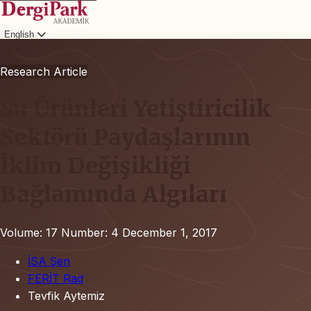
English
Login
Research Article
Su Ürünleri Yetiştiricilik
Sektörü Paydaşlarının
İklim Değişikliği
Bağlamında Algıları
Volume: 17
Number: 4
December 1, 2017
İSA Şen
FERİT Rad
Tevfik Aytemiz