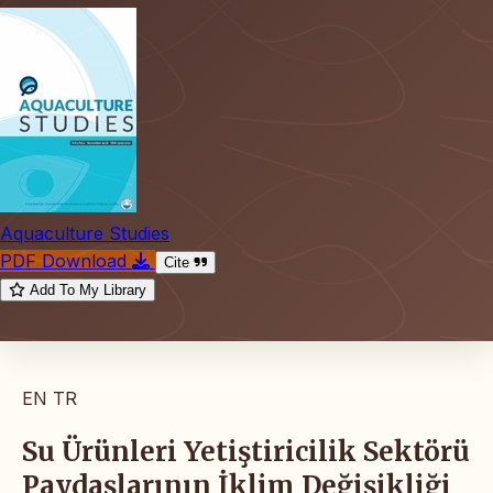
Aquaculture Studies
PDF Download
Cite
Add To My Library
EN
TR
Su Ürünleri Yetiştiricilik Sektörü
Paydaşlarının İklim Değişikliği