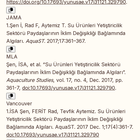
https://doi.org/10.17693/yunusae.v17i31121.329790
.
JAMA
1.Şen İ, Rad F, Aytemiz T. Su Ürünleri Yetiştiricilik
Sektörü Paydaşlarının İklim Değişikliği Bağlamında
Algıları.
AquaST
. 2017;17:361–367.
MLA
Şen, İSA, et al. “Su Ürünleri Yetiştiricilik Sektörü
Paydaşlarının İklim Değişikliği Bağlamında Algıları”.
Aquaculture Studies
, vol. 17, no. 4, Dec. 2017, pp.
361-7,
doi:10.17693/yunusae.v17i31121.329790
.
Vancouver
1.İSA Şen, FERİT Rad, Tevfik Aytemiz. Su Ürünleri
Yetiştiricilik Sektörü Paydaşlarının İklim Değişikliği
Bağlamında Algıları. AquaST. 2017 Dec. 1;17(4):361-7.
doi:10.17693/yunusae.v17i31121.329790