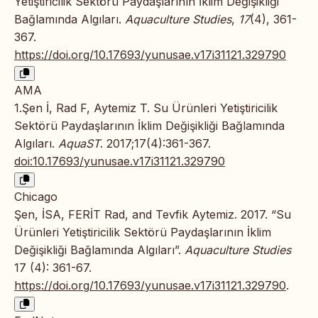
Yetiştiricilik Sektörü Paydaşlarının İklim Değişikliği
Bağlamında Algıları.
Aquaculture Studies
,
17
(4), 361-
367.
https://doi.org/10.17693/yunusae.v17i31121.329790
AMA
1.Şen İ, Rad F, Aytemiz T. Su Ürünleri Yetiştiricilik
Sektörü Paydaşlarının İklim Değişikliği Bağlamında
Algıları.
AquaST
. 2017;17(4):361-367.
doi:10.17693/yunusae.v17i31121.329790
Chicago
Şen, İSA, FERİT Rad, and Tevfik Aytemiz. 2017. “Su
Ürünleri Yetiştiricilik Sektörü Paydaşlarının İklim
Değişikliği Bağlamında Algıları”.
Aquaculture Studies
17 (4): 361-67.
https://doi.org/10.17693/yunusae.v17i31121.329790
.