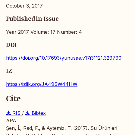
October 3, 2017
Published in Issue
Year 2017 Volume: 17 Number: 4
DOI
https://doi.org/10.17693/yunusae.v17i31121.329790
IZ
https://izlik.org/JA49SW44HW
Cite
RIS
/
Bibtex
APA
Şen, İ., Rad, F., & Aytemiz, T. (2017). Su Ürünleri