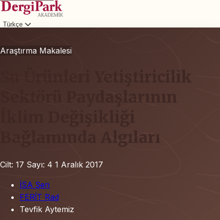
Türkçe
Giriş
Araştırma Makalesi
Su Ürünleri Yetiştiricilik
Sektörü Paydaşlarının
İklim Değişikliği
Bağlamında Algıları
Cilt: 17
Sayı: 4
1 Aralık 2017
İSA Şen
FERİT Rad
Tevfik Aytemiz