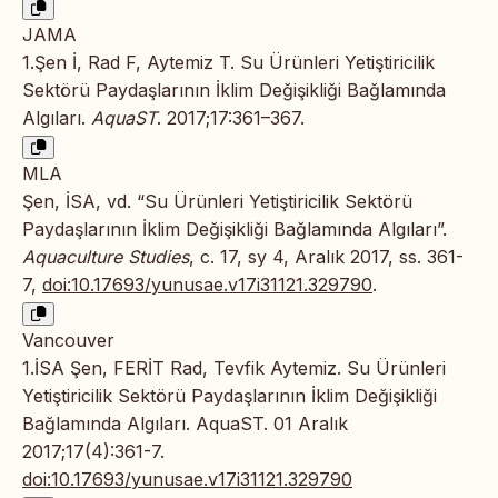
JAMA
1.Şen İ, Rad F, Aytemiz T. Su Ürünleri Yetiştiricilik
Sektörü Paydaşlarının İklim Değişikliği Bağlamında
Algıları.
AquaST
. 2017;17:361–367.
MLA
Şen, İSA, vd. “Su Ürünleri Yetiştiricilik Sektörü
Paydaşlarının İklim Değişikliği Bağlamında Algıları”.
Aquaculture Studies
, c. 17, sy 4, Aralık 2017, ss. 361-
7,
doi:10.17693/yunusae.v17i31121.329790
.
Vancouver
1.İSA Şen, FERİT Rad, Tevfik Aytemiz. Su Ürünleri
Yetiştiricilik Sektörü Paydaşlarının İklim Değişikliği
Bağlamında Algıları. AquaST. 01 Aralık
2017;17(4):361-7.
doi:10.17693/yunusae.v17i31121.329790