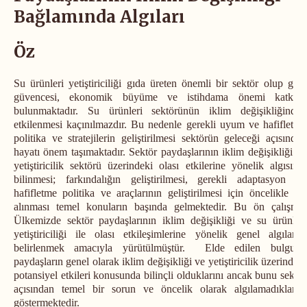
Bağlamında Algıları
Öz
Su ürünleri yetiştiriciliği gıda üreten önemli bir sektör olup gıda
güvencesi, ekonomik büyüme ve istihdama önemi katkıda
bulunmaktadır. Su ürünleri sektörünün iklim değişikliğinden
etkilenmesi kaçınılmazdır. Bu nedenle gerekli uyum ve hafifletme
politika ve stratejilerin geliştirilmesi sektörün geleceği açısından
hayatı önem taşımaktadır. Sektör paydaşlarının iklim değişikliği ve
yetiştiricilik sektörü üzerindeki olası etkilerine yönelik algısının
bilinmesi; farkındalığın geliştirilmesi, gerekli adaptasyon ve
hafifletme politika ve araçlarının geliştirilmesi için öncelikle ele
alınması temel konuların başında gelmektedir. Bu ön çalışma;
Ülkemizde sektör paydaşlarının iklim değişikliği ve su ürünleri
yetiştiriciliği ile olası etkileşimlerine yönelik genel algılarını
belirlenmek amacıyla yürütülmüştür. Elde edilen bulgular
paydaşların genel olarak iklim değişikliği ve yetiştiricilik üzerindeki
potansiyel etkileri konusunda bilinçli olduklarını ancak bunu sektör
açısından temel bir sorun ve öncelik olarak algılamadıklarını
göstermektedir.