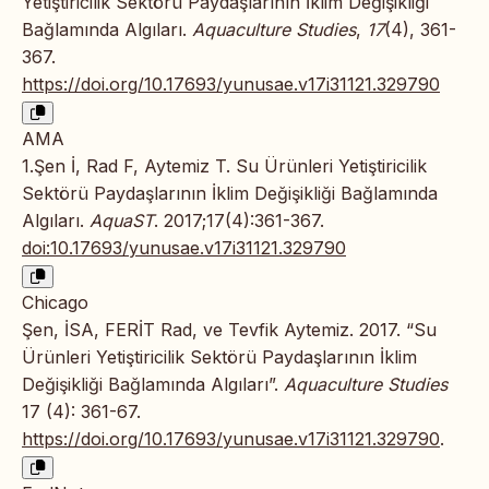
Yetiştiricilik Sektörü Paydaşlarının İklim Değişikliği
Bağlamında Algıları.
Aquaculture Studies
,
17
(4), 361-
367.
https://doi.org/10.17693/yunusae.v17i31121.329790
AMA
1.Şen İ, Rad F, Aytemiz T. Su Ürünleri Yetiştiricilik
Sektörü Paydaşlarının İklim Değişikliği Bağlamında
Algıları.
AquaST
. 2017;17(4):361-367.
doi:10.17693/yunusae.v17i31121.329790
Chicago
Şen, İSA, FERİT Rad, ve Tevfik Aytemiz. 2017. “Su
Ürünleri Yetiştiricilik Sektörü Paydaşlarının İklim
Değişikliği Bağlamında Algıları”.
Aquaculture Studies
17 (4): 361-67.
https://doi.org/10.17693/yunusae.v17i31121.329790
.