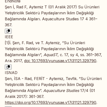
EndNote
Şen İ, Rad F, Aytemiz T (01 Aralık 2017) Su Ürünleri
Yetiştiricilik Sektörü Paydaşlarının İklim Değişikliği
Bağlamında Algıları. Aquaculture Studies 17 4 361–
367.
IEEE
[1]İ. Şen, F. Rad, ve T. Aytemiz, “Su Ürünleri
Yetiştiricilik Sektörü Paydaşlarının İklim Değişikliği
Bağlamında Algıları”,
AquaST
, c. 17, sy 4, ss. 361–367,
Ara. 2017,
doi: 10.17693/yunusae.v17i31121.329790
.
ISNAD
Şen, İSA - Rad, FERİT - Aytemiz, Tevfik. “Su Ürünleri
Yetiştiricilik Sektörü Paydaşlarının İklim Değişikliği
Bağlamında Algıları”.
Aquaculture Studies
17/4 (01
Aralık 2017): 361-367.
https://doi.org/10.17693/yunusae.v17i31121.329790
.