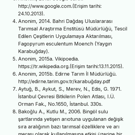
http://www.google.com.(Erişim tarihi:
24.10.2013).
Anonim, 2014. Bahri Dağdaş Uluslararası
Tarımsal Araştırma Enstitüsü Müdürlüğü, Tescil
Edilen Çeşitlerin Uygulamaya Aktarılması,
Fagopyrum esculentum Moench (Yaygın
Karabuğday).
Anonim, 2015a. Vikipoedia.
https://tr.wikipedia.org.(Erişim tarihi:13.11.2015).
Anonim, 2015b. Edirne Tarım İl Müdürlüğü.
http://edirne.tarim.gov.tr/karabuğday.pdf
Aytuğ, B., Aykut, S., Merev, N., Edis, G. 1971.
İstanbul Çevresi Bitkilerin Polen Atlası, I.Ü.
Orman Fak., No.1650, İstanbul. 330s.
Bakoğlu A., Kutlu M., 2006. Bingöl sulu
şartlarında yetişen arıotuna uygulanan değişik
sıra aralığının bazı tarımsal özelliklere ve arı
merası olarak kullanılmasına etkisi üzerine bir