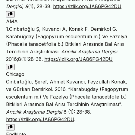
Dergisi
,
8
(1), 28-38.
https://izlik.org/JA86PG42DU
AMA
1.Cınbırtoğlu Ş, Kuvancı A, Konak F, Demirkol G.
Karabuğday (Fagopyrum esculentum m.) Ve Fazelya
(Phacelia tanacetifolia b.) Bitkileri Arasında Bal Arısı
Tercihinin Araştırılması.
Arıcılık Araştırma Dergisi
.
2016;8(1):28-38.
https://izlik.org/JA86PG42DU
Chicago
Cınbırtoğlu, Şeref, Ahmet Kuvancı, Feyzullah Konak,
ve Gürkan Demirkol. 2016. “Karabuğday (Fagopyrum
esculentum m.) Ve Fazelya (Phacelia tanacetifolia b.)
Bitkileri Arasında Bal Arısı Tercihinin Araştırılması”.
Arıcılık Araştırma Dergisi
8 (1): 28-38.
https://izlik.org/JA86PG42DU
.
EndNote