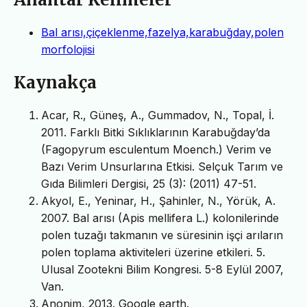
Bal arısı,çiçeklenme,fazelya,karabuğday,polen
morfolojisi
Kaynakça
Acar, R., Güneş, A., Gummadov, N., Topal, İ.
2011. Farklı Bitki Sıklıklarının Karabuğday’da
(Fagopyrum esculentum Moench.) Verim ve
Bazı Verim Unsurlarına Etkisi. Selçuk Tarım ve
Gıda Bilimleri Dergisi, 25 (3): (2011) 47-51.
Akyol, E., Yeninar, H., Şahinler, N., Yörük, A.
2007. Bal arısı (Apis mellifera L.) kolonilerinde
polen tuzağı takmanın ve süresinin işçi arıların
polen toplama aktiviteleri üzerine etkileri. 5.
Ulusal Zootekni Bilim Kongresi. 5-8 Eylül 2007,
Van.
Anonim, 2013. Google earth.