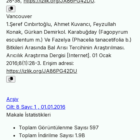
28-38,
https://izlik.org/JA86PG42DU
.
Vancouver
1.Şeref Cınbırtoğlu, Ahmet Kuvancı, Feyzullah
Konak, Gürkan Demirkol. Karabuğday (Fagopyrum
esculentum m.) Ve Fazelya (Phacelia tanacetifolia b.)
Bitkileri Arasında Bal Arısı Tercihinin Araştırılması.
Arıcılık Araştırma Dergisi [Internet]. 01 Ocak
2016;8(1):28-3. Erişim adresi:
https://izlik.org/JA86PG42DU
Arşiv
Cilt: 8 Sayı: 1 , 01.01.2016
Makale İstatistikleri
Toplam Görüntülenme Sayısı
597
Toplam İndirilme Sayısı
1.9B