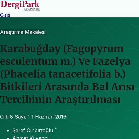
Giriş
Araştırma Makalesi
Karabuğday (Fagopyrum
esculentum m.) Ve Fazelya
(Phacelia tanacetifolia b.)
Bitkileri Arasında Bal Arısı
Tercihinin Araştırılması
Cilt: 8
Sayı: 1
1 Haziran 2016
*
Şeref Cınbırtoğlu
Ahmet Kuvancı