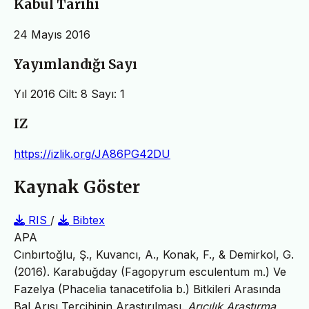
Kabul Tarihi
24 Mayıs 2016
Yayımlandığı Sayı
Yıl 2016 Cilt: 8 Sayı: 1
IZ
https://izlik.org/JA86PG42DU
Kaynak Göster
RIS
/
Bibtex
APA
Cınbırtoğlu, Ş., Kuvancı, A., Konak, F., & Demirkol, G.
(2016). Karabuğday (Fagopyrum esculentum m.) Ve
Fazelya (Phacelia tanacetifolia b.) Bitkileri Arasında
Bal Arısı Tercihinin Araştırılması.
Arıcılık Araştırma