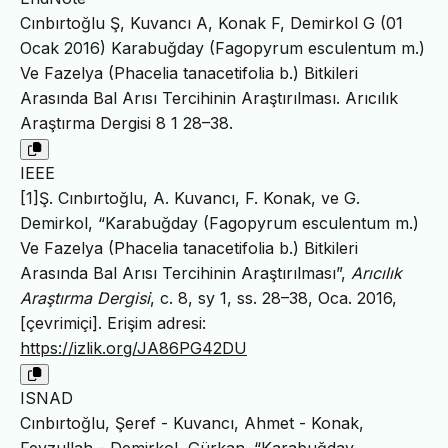
Cınbırtoğlu Ş, Kuvancı A, Konak F, Demirkol G (01
Ocak 2016) Karabuğday (Fagopyrum esculentum m.)
Ve Fazelya (Phacelia tanacetifolia b.) Bitkileri
Arasında Bal Arısı Tercihinin Araştırılması. Arıcılık
Araştırma Dergisi 8 1 28–38.
IEEE
[1]Ş. Cınbırtoğlu, A. Kuvancı, F. Konak, ve G.
Demirkol, “Karabuğday (Fagopyrum esculentum m.)
Ve Fazelya (Phacelia tanacetifolia b.) Bitkileri
Arasında Bal Arısı Tercihinin Araştırılması”,
Arıcılık
Araştırma Dergisi
, c. 8, sy 1, ss. 28–38, Oca. 2016,
[çevrimiçi]. Erişim adresi:
https://izlik.org/JA86PG42DU
ISNAD
Cınbırtoğlu, Şeref - Kuvancı, Ahmet - Konak,
Feyzullah - Demirkol, Gürkan. “Karabuğday