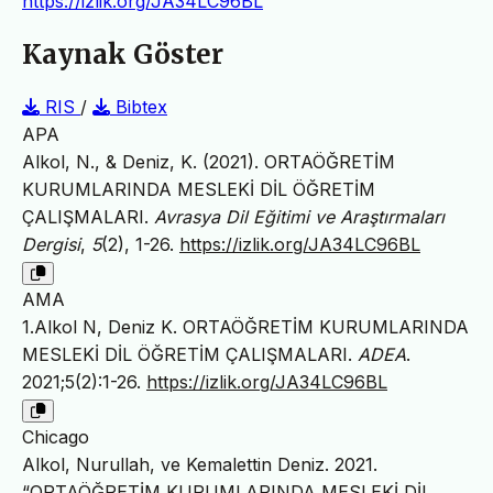
https://izlik.org/JA34LC96BL
Kaynak Göster
RIS
/
Bibtex
APA
Alkol, N., & Deniz, K. (2021). ORTAÖĞRETİM
KURUMLARINDA MESLEKİ DİL ÖĞRETİM
ÇALIŞMALARI.
Avrasya Dil Eğitimi ve Araştırmaları
Dergisi
,
5
(2), 1-26.
https://izlik.org/JA34LC96BL
AMA
1.Alkol N, Deniz K. ORTAÖĞRETİM KURUMLARINDA
MESLEKİ DİL ÖĞRETİM ÇALIŞMALARI.
ADEA
.
2021;5(2):1-26.
https://izlik.org/JA34LC96BL
Chicago
Alkol, Nurullah, ve Kemalettin Deniz. 2021.
“ORTAÖĞRETİM KURUMLARINDA MESLEKİ DİL