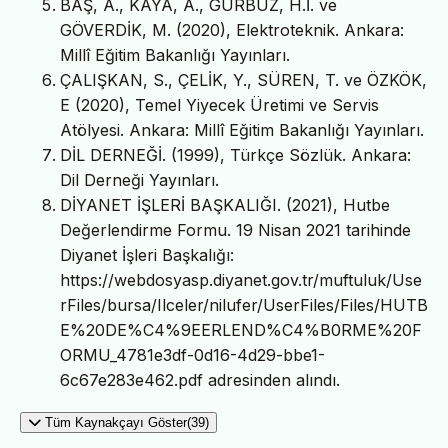
BAŞ, A., KAYA, A., GÜRBÜZ, H.İ. ve
GÖVERDİK, M. (2020), Elektroteknik. Ankara:
Millî Eğitim Bakanlığı Yayınları.
ÇALIŞKAN, S., ÇELİK, Y., SÜREN, T. ve ÖZKÖK,
E (2020), Temel Yiyecek Üretimi ve Servis
Atölyesi. Ankara: Millî Eğitim Bakanlığı Yayınları.
DİL DERNEĞİ. (1999), Türkçe Sözlük. Ankara:
Dil Derneği Yayınları.
DİYANET İŞLERİ BAŞKALIĞI. (2021), Hutbe
Değerlendirme Formu. 19 Nisan 2021 tarihinde
Diyanet İşleri Başkalığı:
https://webdosyasp.diyanet.gov.tr/muftuluk/Use
rFiles/bursa/Ilceler/nilufer/UserFiles/Files/HUTB
E%20DE%C4%9EERLEND%C4%B0RME%20F
ORMU_4781e3df-0d16-4d29-bbe1-
6c67e283e462.pdf adresinden alındı.
Tüm Kaynakçayı Göster(39)