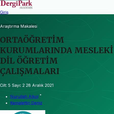
Giriş
Araştırma Makalesi
ORTAÖĞRETİM
KURUMLARINDA MESLEKİ
DİL ÖĞRETİM
ÇALIŞMALARI
Cilt: 5
Sayı: 2
28 Aralık 2021
*
Nurullah Alkol
Kemalettin Deniz