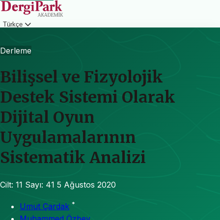
Türkçe
Giriş
Derleme
Bilişsel ve Fizyolojik
Destek Sistemi Olarak
Dijital Oyun
Uygulamalarının
Sistematik Analizi
Cilt: 11
Sayı: 41
5 Ağustos 2020
*
Umut Çardak
Muhammed Özbey