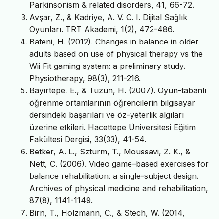
Parkinsonism & related disorders, 41, 66-72.
Avşar, Z., & Kadriye, A. V. C. I. Dijital Sağlık
Oyunları. TRT Akademi, 1(2), 472-486.
Bateni, H. (2012). Changes in balance in older
adults based on use of physical therapy vs the
Wii Fit gaming system: a preliminary study.
Physiotherapy, 98(3), 211-216.
Bayırtepe, E., & Tüzün, H. (2007). Oyun-tabanlı
öğrenme ortamlarının öğrencilerin bilgisayar
dersindeki başarıları ve öz-yeterlik algıları
üzerine etkileri. Hacettepe Üniversitesi Eğitim
Fakültesi Dergisi, 33(33), 41-54.
Betker, A. L., Szturm, T., Moussavi, Z. K., &
Nett, C. (2006). Video game–based exercises for
balance rehabilitation: a single-subject design.
Archives of physical medicine and rehabilitation,
87(8), 1141-1149.
Birn, T., Holzmann, C., & Stech, W. (2014,