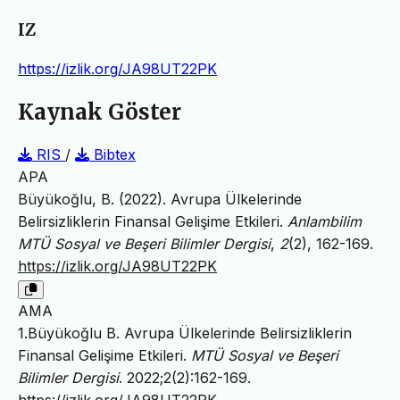
IZ
https://izlik.org/JA98UT22PK
Kaynak Göster
RIS
/
Bibtex
APA
Büyükoğlu, B. (2022). Avrupa Ülkelerinde
Belirsizliklerin Finansal Gelişime Etkileri.
Anlambilim
MTÜ Sosyal ve Beşeri Bilimler Dergisi
,
2
(2), 162-169.
https://izlik.org/JA98UT22PK
AMA
1.Büyükoğlu B. Avrupa Ülkelerinde Belirsizliklerin
Finansal Gelişime Etkileri.
MTÜ Sosyal ve Beşeri
Bilimler Dergisi
. 2022;2(2):162-169.
https://izlik.org/JA98UT22PK