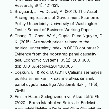
Research, 8(4), 121-131.
Brogaard, J., ve Detzel, A. (2012). The Asset
Pricing Implications of Government Economic
Policy Uncertainty. University of Washington
Foster School of Business Working Paper.
Chang, T., Chen, W. Y., Gupta, R. ve Nguyen, D.
K. (2015). Are stock prices related to the
political uncertainty index in OECD countries?
Evidence from the bootstrap panel causality
test. Economic Systems, 39(2), 288–300.
doi:10.1016/j.ecosys.2014.10.005
Coşkun, E., & Kök, D. (2011). Çalışma sermayesi
politikalarının karlılık üzerine etkisi: dinamik
panel uygulaması. Ege Akademik Bakış, 11(5),
75-85.
Emsen Hatıra Sadeghzadeh ve Aksu Lütfü Efe
(2020). Borsa İstanbul ve Belirsizlik Endeksi
Arasındaki İlişkilerin Doğrusal Olup Olmadığına