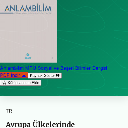
Anlambilim MTÜ Sosyal ve Beşeri Bilimler Dergisi
PDF İndir
Kaynak Göster
Kütüphaneme Ekle
TR
Avrupa Ülkelerinde