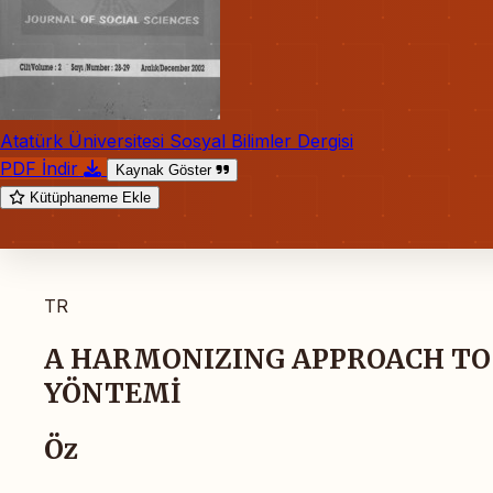
Atatürk Üniversitesi Sosyal Bilimler Dergisi
PDF İndir
Kaynak Göster
Kütüphaneme Ekle
TR
A HARMONIZING APPROACH TO
YÖNTEMİ
Öz