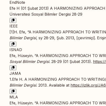
EndNote
Efe H (01 Şubat 2013) A HARMONIZING APPROAC
Üniversitesi Sosyal Bilimler Dergisi 28-29
IEEE
[1]H. Efe, “A HARMONIZING APPROACH TO WRIT
Bilimler Dergisi
, sy 28-29, Şub. 2013, [çevrimiçi]. Eriş
ISNAD
Efe, Hüseyin. “A HARMONIZING APPROACH TO W
Sosyal Bilimler Dergisi
. 28-29 (01 Şubat 2013).
https:
JAMA
1.Efe H. A HARMONIZING APPROACH TO WRITIN
Bilimler Dergisi
. 2013. Available at
https://izlik.org/
MLA
Efe, Hüseyin. “A HARMONIZING APPROACH TO W