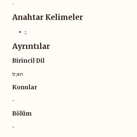
.
Anahtar Kelimeler
-
Ayrıntılar
Birincil Dil
tr;en
Konular
-
Bölüm
-