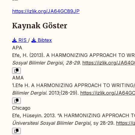
https://izlik.org/JA64GC89JP
Kaynak Göster
RIS
/
Bibtex
APA
Efe, H. (2013). A HARMONIZING APPROACH TO 
Sosyal Bilimler Dergisi
,
28-29
.
https://izlik.org/JA6
AMA
1.Efe H. A HARMONIZING APPROACH TO WRITIN
Bilimler Dergisi
. 2013;(28-29).
https://izlik.org/JA64
Chicago
Efe, Hüseyin. 2013. “A HARMONIZING APPROACH
Üniversitesi Sosyal Bilimler Dergisi
, sy 28-29.
https:/