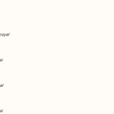
osyal
si
al
si