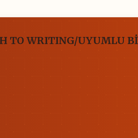
H TO WRITING/UYUMLU B