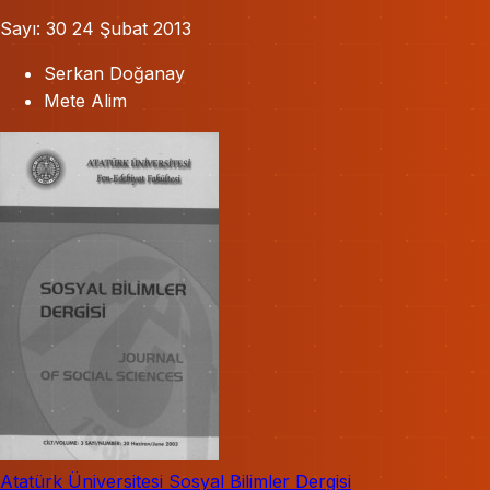
Sayı: 30
24 Şubat 2013
Serkan Doğanay
Mete Alim
Atatürk Üniversitesi Sosyal Bilimler Dergisi