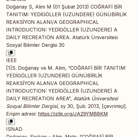
Doğanay S, Alim M (01 Şubat 2013) COĞRAFİ BİR
TANITIM: YEDİGÖLLER (UZUNDERE) GÜNÜBİRLİK
REAKSİYON ALANI/A GEOGRAPHICAL
INTRODUCTION: YEDİGÖLLER (UZUNDERE) A
DAILY RECREATION AREA. Atatürk Üniversitesi
Sosyal Bilimler Dergisi 30
IEEE
[1]S. Doğanay ve M. Alim, “COĞRAFİ BİR TANITIM:
YEDİGÖLLER (UZUNDERE) GÜNÜBİRLİK
REAKSİYON ALANI/A GEOGRAPHICAL
INTRODUCTION: YEDİGÖLLER (UZUNDERE) A
DAILY RECREATION AREA”,
Atatürk Üniversitesi
Sosyal Bilimler Dergisi
, sy 30, Şub. 2013, [çevrimiçi].
Erişim adresi:
https://izlik.org/JA29YM88KM
ISNAD
Doğanay, Serkan - Alim, Mete. “COĞRAFİ BİR