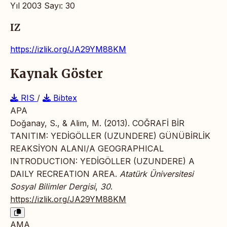
Yıl 2003 Sayı: 30
IZ
https://izlik.org/JA29YM88KM
Kaynak Göster
RIS
/
Bibtex
APA
Doğanay, S., & Alim, M. (2013). COĞRAFİ BİR
TANITIM: YEDİGÖLLER (UZUNDERE) GÜNÜBİRLİK
REAKSİYON ALANI/A GEOGRAPHICAL
INTRODUCTION: YEDİGÖLLER (UZUNDERE) A
DAILY RECREATION AREA.
Atatürk Üniversitesi
Sosyal Bilimler Dergisi
,
30
.
https://izlik.org/JA29YM88KM
AMA