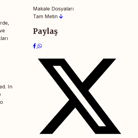
Makale Dosyaları
Tam Metin
rde,
Paylaş
 ve
ları
ed. In
e
to