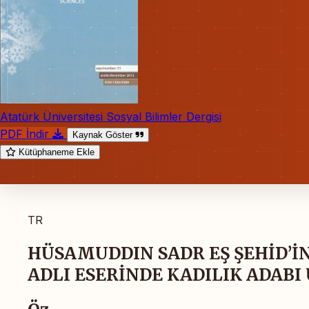
Atatürk Üniversitesi Sosyal Bilimler Dergisi
PDF İndir
Kaynak Göster
Kütüphaneme Ekle
TR
HÜSAMUDDIN SADR EŞ ŞEHİD’İN 
ADLI ESERİNDE KADILIK ADABI