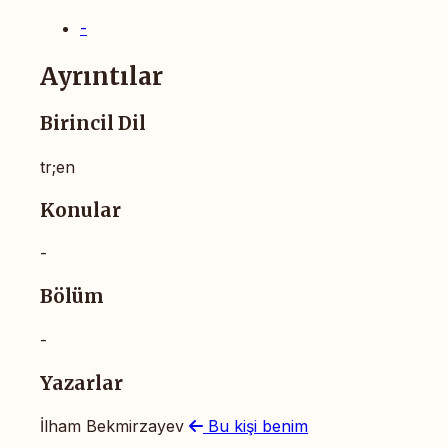
-
Ayrıntılar
Birincil Dil
tr;en
Konular
-
Bölüm
-
Yazarlar
İlham Bekmirzayev
Bu kişi benim