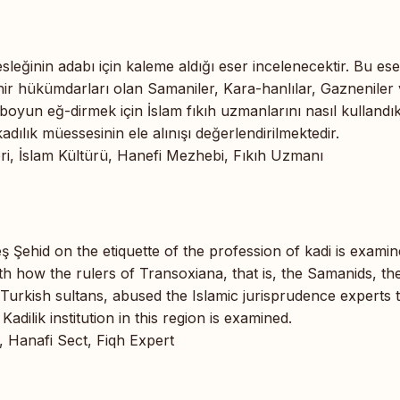
eğinin adabı için kaleme aldığı eser incelenecektir. Bu ese
ehir hükümdarları olan Samaniler, Kara-hanlılar, Gazneniler
boyun eğ-dirmek için İslam fıkıh uzmanlarını nasıl kullandık
dılık müessesinin ele alınışı değerlendirilmektedir.
i, İslam Kültürü, Hanefi Mezhebi, Fıkıh Uzmanı
 Şehid on the etiquette of the profession of kadi is examin
ith how the rulers of Transoxiana, that is, the Samanids, th
urkish sultans, abused the Islamic jurisprudence experts 
Kadilik institution in this region is examined.
, Hanafi Sect, Fiqh Expert