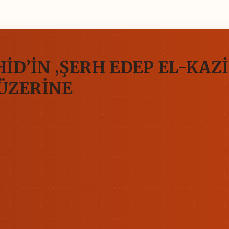
D’İN ‚ŞERH EDEP EL-KAZİ 
 ÜZERİNE