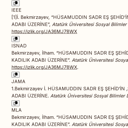
IEEE
[1]İ. Bekmirzayev, “HÜSAMUDDIN SADR EŞ ŞEHİD’
ADABI ÜZERİNE”,
Atatürk Üniversitesi Sosyal Bilimler
https://izlik.org/JA36MJ78WX
ISNAD
Bekmirzayev, İlham. “HÜSAMUDDIN SADR EŞ ŞEHİD
KADILIK ADABI ÜZERİNE”.
Atatürk Üniversitesi Sosyal
https://izlik.org/JA36MJ78WX
.
JAMA
1.Bekmirzayev İ. HÜSAMUDDIN SADR EŞ ŞEHİD’İN 
ADABI ÜZERİNE.
Atatürk Üniversitesi Sosyal Bilimler 
MLA
Bekmirzayev, İlham. “HÜSAMUDDIN SADR EŞ ŞEHİD
KADILIK ADABI ÜZERİNE”.
Atatürk Üniversitesi Sosyal