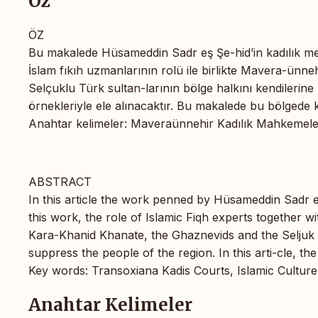
Öz
ÖZ
Bu makalede Hüsameddin Sadr eş Şe-hid’in kadılık mesl
İslam fıkıh uzmanlarının rolü ile birlikte Mavera-ünn
Selçuklu Türk sultan-larının bölge halkını kendilerine 
örnekleriyle ele alınacaktır. Bu makalede bu bölgede ka
Anahtar kelimeler: Maveraünnehir Kadılık Mahkemeler
ABSTRACT
In this article the work penned by Hüsameddin Sadr eş
this work, the role of Islamic Fiqh experts together w
Kara-Khanid Khanate, the Ghaznevids and the Seljuk T
suppress the people of the region. In this arti-cle, the 
Key words: Transoxiana Kadis Courts, Islamic Culture
Anahtar Kelimeler