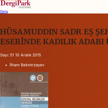
Giriş
HÜSAMUDDIN SADR EŞ ŞEHİ
ESERİNDE KADILIK ADABI
Sayı: 51
10 Aralık 2015
İlham Bekmirzayev