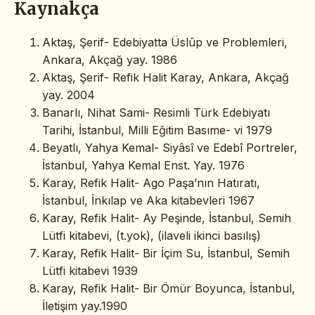
Kaynakça
Aktaş, Şerif- Edebiyatta Üslûp ve Problemleri,
Ankara, Akçağ yay. 1986
Aktaş, Şerif- Refik Halit Karay, Ankara, Akçağ
yay. 2004
Banarlı, Nihat Sami- Resimli Türk Edebiyatı
Tarihi, İstanbul, Milli Eğitim Basıme- vi 1979
Beyatlı, Yahya Kemal- Siyâsî ve Edebî Portreler,
İstanbul, Yahya Kemal Enst. Yay. 1976
Karay, Refik Halit- Ago Paşa’nın Hatıratı,
İstanbul, İnkılap ve Aka kitabevleri 1967
Karay, Refik Halit- Ay Peşinde, İstanbul, Semih
Lütfi kitabevi, (t.yok), (ilaveli ikinci basılış)
Karay, Refik Halit- Bir İçim Su, İstanbul, Semih
Lütfi kitabevi 1939
Karay, Refik Halit- Bir Ömür Boyunca, İstanbul,
İletişim yay.1990