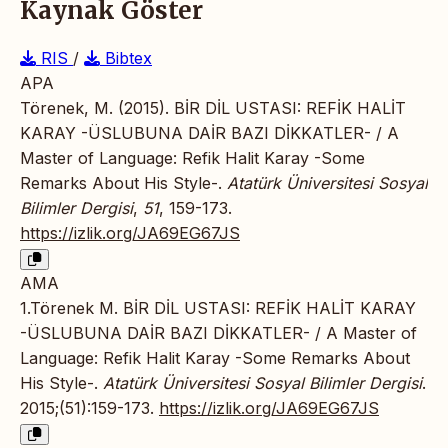
Kaynak Göster
RIS
/
Bibtex
APA
Törenek, M. (2015). BİR DİL USTASI: REFİK HALİT
KARAY -ÜSLUBUNA DAİR BAZI DİKKATLER- / A
Master of Language: Refik Halit Karay -Some
Remarks About His Style-.
Atatürk Üniversitesi Sosyal
Bilimler Dergisi
,
51
, 159-173.
https://izlik.org/JA69EG67JS
AMA
1.Törenek M. BİR DİL USTASI: REFİK HALİT KARAY
-ÜSLUBUNA DAİR BAZI DİKKATLER- / A Master of
Language: Refik Halit Karay -Some Remarks About
His Style-.
Atatürk Üniversitesi Sosyal Bilimler Dergisi
.
2015;(51):159-173.
https://izlik.org/JA69EG67JS