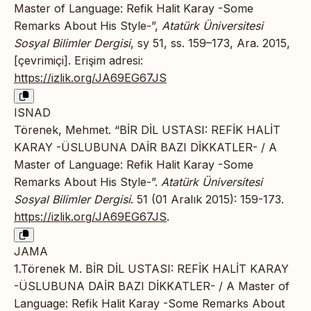
Master of Language: Refik Halit Karay -Some
Remarks About His Style-”,
Atatürk Üniversitesi
Sosyal Bilimler Dergisi
, sy 51, ss. 159–173, Ara. 2015,
[çevrimiçi]. Erişim adresi:
https://izlik.org/JA69EG67JS
ISNAD
Törenek, Mehmet. “BİR DİL USTASI: REFİK HALİT
KARAY -ÜSLUBUNA DAİR BAZI DİKKATLER- / A
Master of Language: Refik Halit Karay -Some
Remarks About His Style-”.
Atatürk Üniversitesi
Sosyal Bilimler Dergisi
. 51 (01 Aralık 2015): 159-173.
https://izlik.org/JA69EG67JS
.
JAMA
1.Törenek M. BİR DİL USTASI: REFİK HALİT KARAY
-ÜSLUBUNA DAİR BAZI DİKKATLER- / A Master of
Language: Refik Halit Karay -Some Remarks About