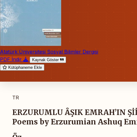
Atatürk Üniversitesi Sosyal Bilimler Dergisi
PDF İndir
Kaynak Göster
Kütüphaneme Ekle
TR
ERZURUMLU ȂŞIK EMRAH’IN Şİİ
Poems by Erzurumian Ashuq Em