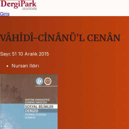
Giriş
VÂHİDÎ-CİNÂNÜ’L CENÂN
Sayı: 51
10 Aralık 2015
Nursan Ildırı