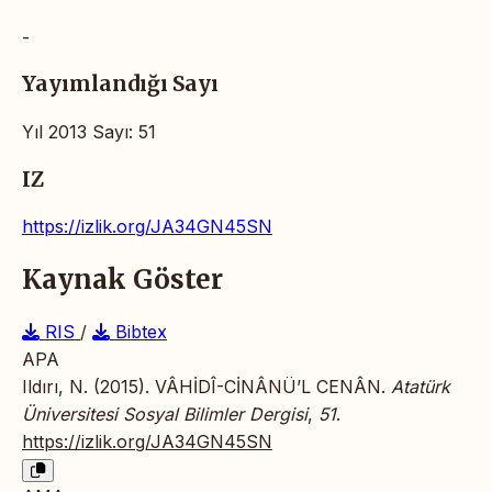
-
Yayımlandığı Sayı
Yıl 2013 Sayı: 51
IZ
https://izlik.org/JA34GN45SN
Kaynak Göster
RIS
/
Bibtex
APA
Ildırı, N. (2015). VÂHİDÎ-CİNÂNÜ’L CENÂN.
Atatürk
Üniversitesi Sosyal Bilimler Dergisi
,
51
.
https://izlik.org/JA34GN45SN