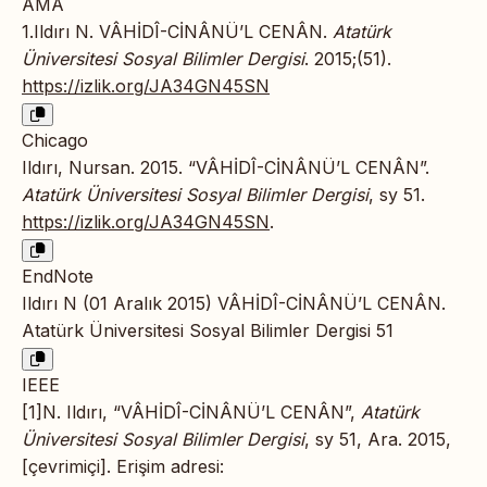
AMA
1.Ildırı N. VÂHİDÎ-CİNÂNÜ’L CENÂN.
Atatürk
Üniversitesi Sosyal Bilimler Dergisi
. 2015;(51).
https://izlik.org/JA34GN45SN
Chicago
Ildırı, Nursan. 2015. “VÂHİDÎ-CİNÂNÜ’L CENÂN”.
Atatürk Üniversitesi Sosyal Bilimler Dergisi
, sy 51.
https://izlik.org/JA34GN45SN
.
EndNote
Ildırı N (01 Aralık 2015) VÂHİDÎ-CİNÂNÜ’L CENÂN.
Atatürk Üniversitesi Sosyal Bilimler Dergisi 51
IEEE
[1]N. Ildırı, “VÂHİDÎ-CİNÂNÜ’L CENÂN”,
Atatürk
Üniversitesi Sosyal Bilimler Dergisi
, sy 51, Ara. 2015,
[çevrimiçi]. Erişim adresi: