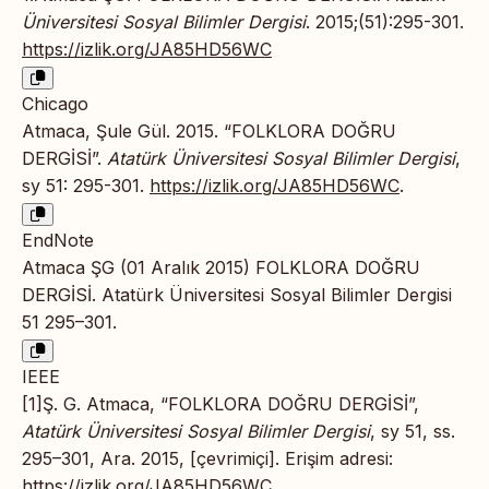
Üniversitesi Sosyal Bilimler Dergisi
. 2015;(51):295-301.
https://izlik.org/JA85HD56WC
Chicago
Atmaca, Şule Gül. 2015. “FOLKLORA DOĞRU
DERGİSİ”.
Atatürk Üniversitesi Sosyal Bilimler Dergisi
,
sy 51: 295-301.
https://izlik.org/JA85HD56WC
.
EndNote
Atmaca ŞG (01 Aralık 2015) FOLKLORA DOĞRU
DERGİSİ. Atatürk Üniversitesi Sosyal Bilimler Dergisi
51 295–301.
IEEE
[1]Ş. G. Atmaca, “FOLKLORA DOĞRU DERGİSİ”,
Atatürk Üniversitesi Sosyal Bilimler Dergisi
, sy 51, ss.
295–301, Ara. 2015, [çevrimiçi]. Erişim adresi:
https://izlik.org/JA85HD56WC