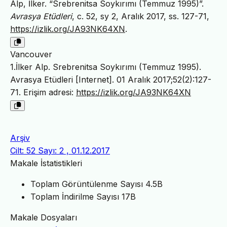
Alp, İlker. “Srebrenitsa Soykırımı (Temmuz 1995)”.
Avrasya Etüdleri
, c. 52, sy 2, Aralık 2017, ss. 127-71,
https://izlik.org/JA93NK64XN
.
Vancouver
1.İlker Alp. Srebrenitsa Soykırımı (Temmuz 1995).
Avrasya Etüdleri [Internet]. 01 Aralık 2017;52(2):127-
71. Erişim adresi:
https://izlik.org/JA93NK64XN
Arşiv
Cilt: 52 Sayı: 2 , 01.12.2017
Makale İstatistikleri
Toplam Görüntülenme Sayısı
4.5B
Toplam İndirilme Sayısı
17B
Makale Dosyaları