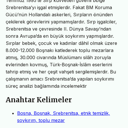
Temmuz 1995’te Sırp kuvvetleri güvenli bölge
Srebrenitsa’yı işgal etmişlerdir. Fakat BM Koruma
Gücü’nün Hollandalı askerleri, Sırpların önünden
çekilerek görevlerini yapmamışlardır. Sırp işgalciler,
Srebrenitsa ve çevresinde II. Dünya Savaşı’ndan
sonra Avrupa’da en büyük soykırımı yapmışlardır.
Sırplar bebek, çocuk ve kadınlar dâhil olmak üzere
8.000-12.000 Boşnakı katlederek toplu mezarlara
atmış, 30.000 civarında Müslümanı silâh zoruyla
evlerinden kovmuş, Türk-Boşnak-İslâm eserlerini
tahrip etmiş ve her çeşit vahşeti sergilemişlerdir. Bu
çalışmanın amacı Srebrenitsa’da yapılan soykırımı
süreç analizi bağlamında incelemektir
Anahtar Kelimeler
Bosna, Boşnak, Srebrenitsa, etnik temizlik,
soykırım, toplu mezar