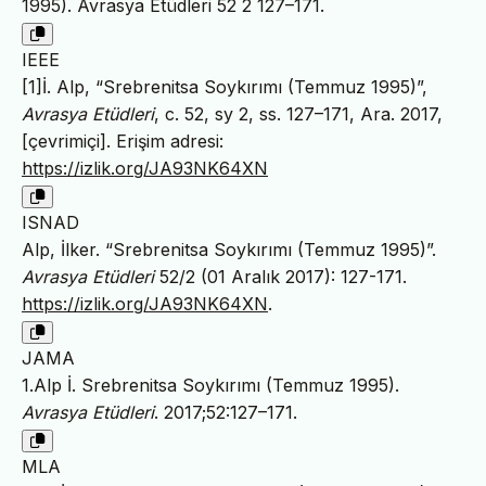
1995). Avrasya Etüdleri 52 2 127–171.
IEEE
[1]İ. Alp, “Srebrenitsa Soykırımı (Temmuz 1995)”,
Avrasya Etüdleri
, c. 52, sy 2, ss. 127–171, Ara. 2017,
[çevrimiçi]. Erişim adresi:
https://izlik.org/JA93NK64XN
ISNAD
Alp, İlker. “Srebrenitsa Soykırımı (Temmuz 1995)”.
Avrasya Etüdleri
52/2 (01 Aralık 2017): 127-171.
https://izlik.org/JA93NK64XN
.
JAMA
1.Alp İ. Srebrenitsa Soykırımı (Temmuz 1995).
Avrasya Etüdleri
. 2017;52:127–171.
MLA