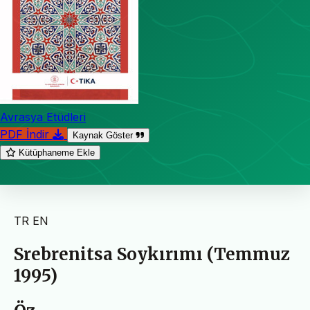
Avrasya Etüdleri
PDF İndir
Kaynak Göster
Kütüphaneme Ekle
TR
EN
Srebrenitsa Soykırımı (Temmuz
1995)