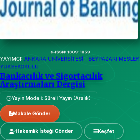
e-ISSN: 1309-1859
YAYIMCI:
ANKARA ÜNİVERSİTESİ
-
BEYPAZARI MESLEK
YÜKSEKOKULU
Bankacılık ve Sigortacılık
Araştırmaları Dergisi
Yayın Modeli: Süreli Yayın (Aralık)
Makale Gönder
Hakemlik İsteği Gönder
Keşfet