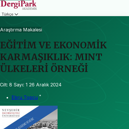
Türkçe
Giriş
Araştırma Makalesi
EĞİTİM VE EKONOMİK
KARMAŞIKLIK: MINT
ÜLKELERİ ÖRNEĞİ
Cilt: 8
Sayı: 1
26 Aralık 2024
*
Ebru Topcu