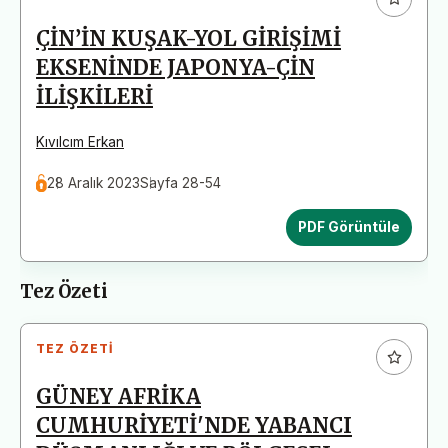
ÇİN’İN KUŞAK-YOL GİRİŞİMİ
EKSENİNDE JAPONYA-ÇİN
İLİŞKİLERİ
Kıvılcım Erkan
28 Aralık 2023
Sayfa 28-54
PDF Görüntüle
Tez Özeti
TEZ ÖZETI
GÜNEY AFRİKA
CUMHURİYETİ'NDE YABANCI