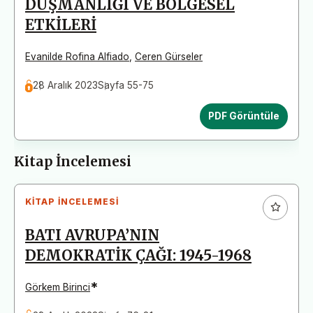
DÜŞMANLIĞI VE BÖLGESEL
ETKİLERİ
Evanilde Rofina Alfiado
,
Ceren Gürseler
28 Aralık 2023
Sayfa 55-75
PDF Görüntüle
Kitap İncelemesi
KITAP İNCELEMESI
BATI AVRUPA’NIN
DEMOKRATİK ÇAĞI: 1945-1968
*
Görkem Birinci