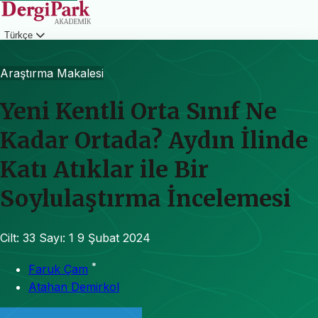
Türkçe
Giriş
Araştırma Makalesi
Yeni Kentli Orta Sınıf Ne
Kadar Ortada? Aydın İlinde
Katı Atıklar ile Bir
Soylulaştırma İncelemesi
Cilt: 33
Sayı: 1
9 Şubat 2024
*
Faruk Çam
Atahan Demirkol