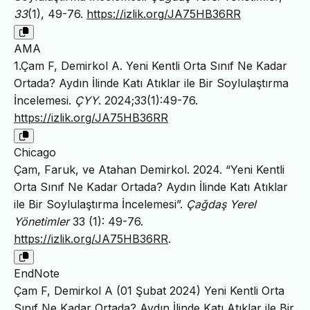
33
(1), 49-76.
https://izlik.org/JA75HB36RR
AMA
1.Çam F, Demirkol A. Yeni Kentli Orta Sınıf Ne Kadar
Ortada? Aydın İlinde Katı Atıklar ile Bir Soylulaştırma
İncelemesi.
ÇYY
. 2024;33(1):49-76.
https://izlik.org/JA75HB36RR
Chicago
Çam, Faruk, ve Atahan Demirkol. 2024. “Yeni Kentli
Orta Sınıf Ne Kadar Ortada? Aydın İlinde Katı Atıklar
ile Bir Soylulaştırma İncelemesi”.
Çağdaş Yerel
Yönetimler
33 (1): 49-76.
https://izlik.org/JA75HB36RR
.
EndNote
Çam F, Demirkol A (01 Şubat 2024) Yeni Kentli Orta
Sınıf Ne Kadar Ortada? Aydın İlinde Katı Atıklar ile Bir