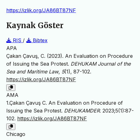
https://izlik.org/JA86BT87NF
Kaynak Göster
RIS
/
Bibtex
APA
Çakan Çavuş, C. (2023). An Evaluation on Procedure
of Issuing the Sea Protest.
DEHUKAM Journal of the
Sea and Maritime Law
,
5
(1), 87-102.
https://izlik.org/JA86BT87NF
AMA
1.Çakan Çavuş C. An Evaluation on Procedure of
Issuing the Sea Protest.
DEHUKAMDER
. 2023;5(1):87-
102.
https://izlik.org/JA86BT87NF
Chicago