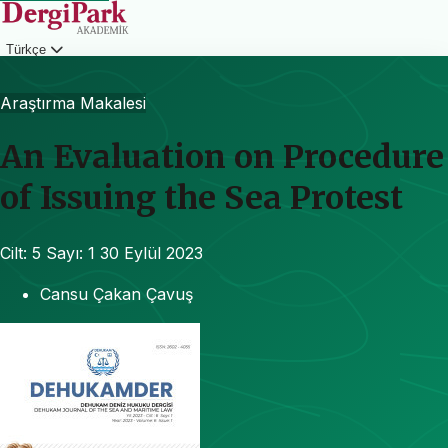
Türkçe
Giriş
Araştırma Makalesi
An Evaluation on Procedure
of Issuing the Sea Protest
Cilt: 5
Sayı: 1
30 Eylül 2023
Cansu Çakan Çavuş