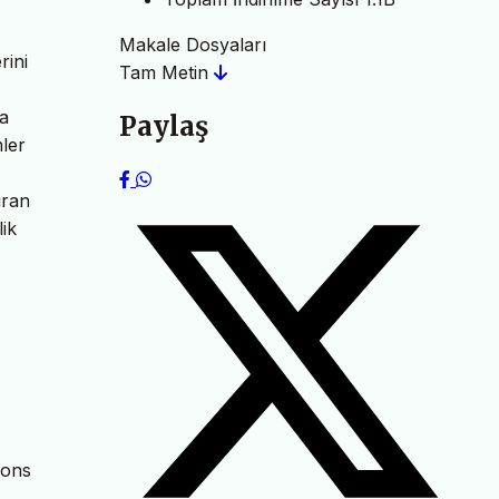
Makale Dosyaları
rini
Tam Metin
na
Paylaş
mler
ıran
ik
ions