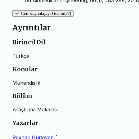
on Biomedical Engineering, 66(1), 283-288, 2018
Tüm Kaynakçayı Göster(22)
Ayrıntılar
Birincil Dil
Türkçe
Konular
Mühendislik
Bölüm
Araştırma Makalesi
Yazarlar
*
Reyhan Gürleyen