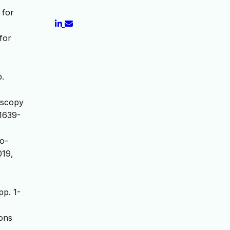
 for
for
p.
roscopy
11639-
io-
019,
pp. 1-
ions