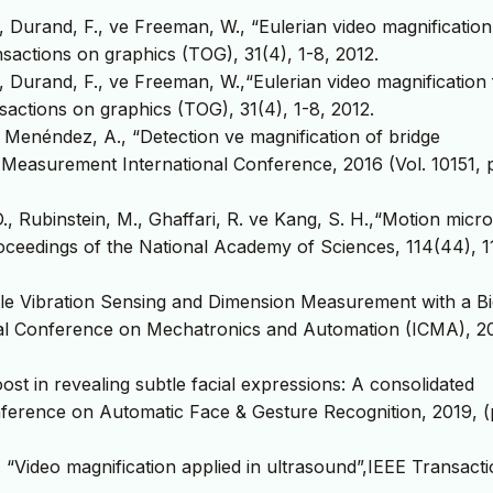
J., Durand, F., ve Freeman, W., “Eulerian video magnification
sactions on graphics (TOG), 31(4), 1-8, 2012.
J., Durand, F., ve Freeman, W.,“Eulerian video magnification 
sactions on graphics (TOG), 31(4), 1-8, 2012.
e Menéndez, A., “Detection ve magnification of bridge
 Measurement International Conference, 2016 (Vol. 10151, 
D., Rubinstein, M., Ghaffari, R. ve Kang, S. H.,“Motion mic
Proceedings of the National Academy of Sciences, 114(44), 
ubtle Vibration Sensing and Dimension Measurement with a B
ional Conference on Mechatronics and Automation (ICMA), 2
ost in revealing subtle facial expressions: A consolidated
nference on Automatic Face & Gesture Recognition, 2019, (
 H. “Video magnification applied in ultrasound”,IEEE Transact