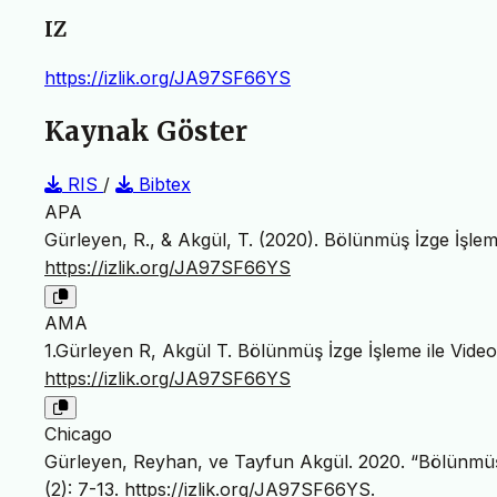
IZ
https://izlik.org/JA97SF66YS
Kaynak Göster
RIS
/
Bibtex
APA
Gürleyen, R., & Akgül, T. (2020). Bölünmüş İzge İşle
https://izlik.org/JA97SF66YS
AMA
1.Gürleyen R, Akgül T. Bölünmüş İzge İşleme ile Vid
https://izlik.org/JA97SF66YS
Chicago
Gürleyen, Reyhan, ve Tayfun Akgül. 2020. “Bölünmüş
(2): 7-13.
https://izlik.org/JA97SF66YS
.