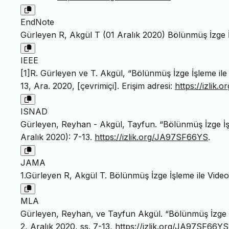
EndNote
Gürleyen R, Akgül T (01 Aralık 2020) Bölünmüş İzge İ
IEEE
[1]R. Gürleyen ve T. Akgül, “Bölünmüş İzge İşleme il
13, Ara. 2020, [çevrimiçi]. Erişim adresi:
https://izlik
ISNAD
Gürleyen, Reyhan - Akgül, Tayfun. “Bölünmüş İzge İ
Aralık 2020): 7-13.
https://izlik.org/JA97SF66YS
.
JAMA
1.Gürleyen R, Akgül T. Bölünmüş İzge İşleme ile Vid
MLA
Gürleyen, Reyhan, ve Tayfun Akgül. “Bölünmüş İzge 
2, Aralık 2020, ss. 7-13,
https://izlik.org/JA97SF66YS