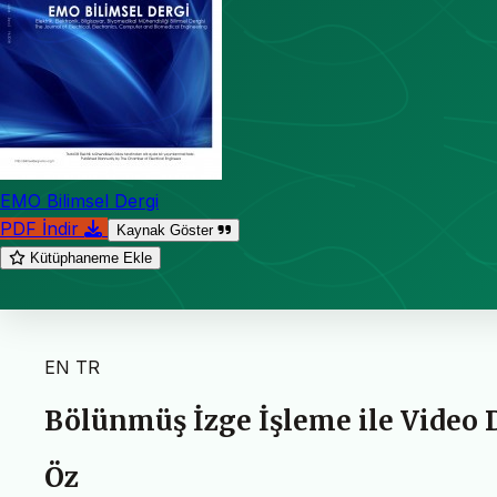
EMO Bilimsel Dergi
PDF İndir
Kaynak Göster
Kütüphaneme Ekle
EN
TR
Bölünmüş İzge İşleme ile Video
Öz