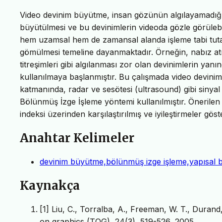
Video devinim büyütme, insan gözünün algılayamadığ
büyütülmesi ve bu devinimlerin videoda gözle görülebilir
hem uzamsal hem de zamansal alanda işleme tabi tutar
gömülmesi temeline dayanmaktadır. Örneğin, nabız atı
titreşimleri gibi algılanması zor olan devinimlerin yanı
kullanılmaya başlanmıştır. Bu çalışmada video devini
katmanında, radar ve sesötesi (ultrasound) gibi sinyal
Bölünmüş İzge İşleme yöntemi kullanılmıştır. Önerile
indeksi üzerinden karşılaştırılmış ve iyileştirmeler göster
Anahtar Kelimeler
devinim büyütme,bölünmüş izge işleme,yapısal b
Kaynakça
[1] Liu, C., Torralba, A., Freeman, W. T., Duran
on graphics (TOG), 24(3), 519-526, 2005.