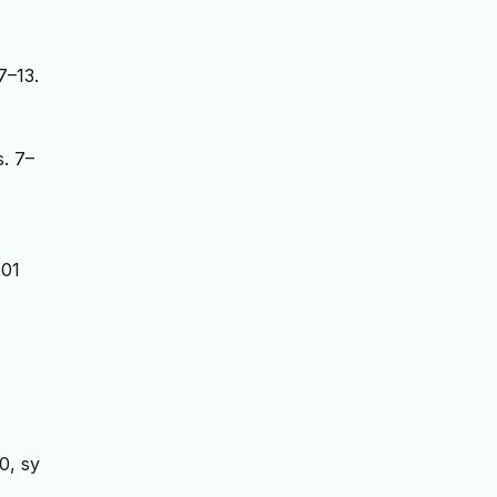
7–13.
s. 7–
(01
10, sy