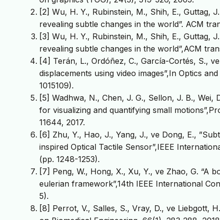
[2] Wu, H. Y., Rubinstein, M., Shih, E., Guttag, 
revealing subtle changes in the world”. ACM tran
[3] Wu, H. Y., Rubinstein, M., Shih, E., Guttag, 
revealing subtle changes in the world”,ACM tran
[4] Terán, L., Ordóñez, C., García-Cortés, S., v
displacements using video images”,In Optics and
1015109).
[5] Wadhwa, N., Chen, J. G., Sellon, J. B., Wei, 
for visualizing and quantifying small motions”,
11644, 2017.
[6] Zhu, Y., Hao, J., Yang, J., ve Dong, E., ”S
inspired Optical Tactile Sensor”,IEEE Internat
(pp. 1248-1253).
[7] Peng, W., Hong, X., Xu, Y., ve Zhao, G. “A bo
eulerian framework”,14th IEEE International Co
5).
[8] Perrot, V., Salles, S., Vray, D., ve Liebgott,