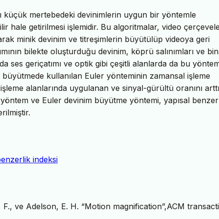
ı küçük mertebedeki devinimlerin uygun bir yöntemle
 hale getirilmesi işlemidir. Bu algoritmalar, video çerçevele
ak minik devinim ve titreşimlerin büyütülüp videoya geri
mının bilekte oluşturduğu devinim, köprü salınımları ve bi
nda ses geriçatımı ve optik gibi çeşitli alanlarda da bu yönte
m büyütmede kullanılan Euler yönteminin zamansal işleme
 işleme alanlarında uygulanan ve sinyal-gürültü oranını artt
n yöntem ve Euler devinim büyütme yöntemi, yapısal benzerl
ilmiştir.
enzerlik indeksi
d, F., ve Adelson, E. H. “Motion magnification”,ACM transact