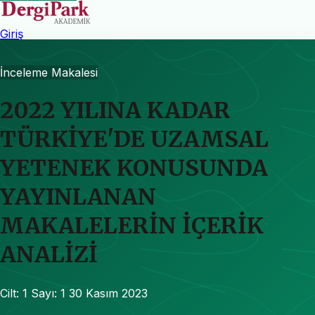
Giriş
İnceleme Makalesi
2022 YILINA KADAR
TÜRKİYE'DE UZAMSAL
YETENEK KONUSUNDA
YAYINLANAN
MAKALELERİN İÇERİK
ANALİZİ
Cilt: 1
Sayı: 1
30 Kasım 2023