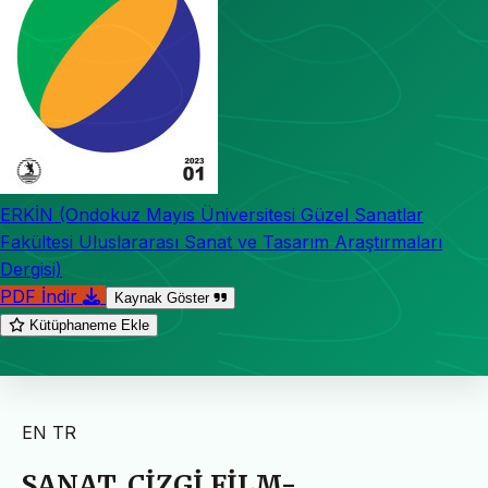
ERKİN (Ondokuz Mayıs Üniversitesi Güzel Sanatlar
Fakültesi Uluslararası Sanat ve Tasarım Araştırmaları
Dergisi)
PDF İndir
Kaynak Göster
Kütüphaneme Ekle
EN
TR
SANAT, ÇİZGİ FİLM-