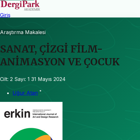
Giriş
Araştırma Makalesi
SANAT, ÇİZGİ FİLM-
ANİMASYON VE ÇOCUK
Cilt: 2
Sayı: 1
31 Mayıs 2024
*
Uğur Atan