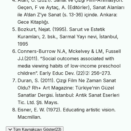
Geçen, F ve Aytaç, A. (Editörler), Sanat Alanları
ile A’dan Z’ye Sanat (s. 13-36) içinde. Ankara:
Gece Kitaplığı.
Bozkurt, Nejat. (1995). Saruıt ve Estetik
Kuramları, 2. bsk., Sarmal Yayı­ nevi, İstanbul,
1995
Conners-Burrow N.A, Mckelvey & LM, Fussell
JJ.(2011). “Social outcomes associated with
media viewing habits of low-income preschool
children”. Early Educ Dev. (22):2: 256–273.
Duran, S. (2011). Çizgi Film Ne Zaman Sanat
Oldu? Rh+ Art Magazine: Türkiye’nin Güzel
Sanatlar Dergisi. İstanbul: Antik Sanat Eserleri
Tic. Ltd. Şti. Mayıs.
Eisner, E. W. (1972). Educating artistic vision.
Macmillan.
Tüm Kaynakçayı Göster(23)