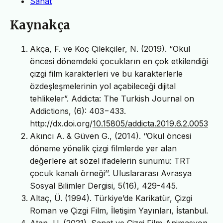
Sanat
Kaynakça
Akça, F. ve Koç Çilekçiler, N. (2019). “Okul
öncesi dönemdeki çocukların en çok etkilendiği
çizgi film karakterleri ve bu karakterlerle
özdeşleşmelerinin yol açabileceği dijital
tehlikeler”. Addicta: The Turkish Journal on
Addictions, (6): 403−433.
http://dx.doi.org/
10.15805/addicta.2019.6.2.0053
Akıncı A. & Güven G., (2014). ‘’Okul öncesi
döneme yönelik çizgi filmlerde yer alan
değerlere ait sözel ifadelerin sunumu: TRT
çocuk kanalı örneği’’. Uluslararası Avrasya
Sosyal Bilimler Dergisi, 5(16), 429-445.
Altaç, Ü. (1994). Türkiye’de Karikatür, Çizgi
Roman ve Çizgi Film, İletişim Yayınları, İstanbul.
Atan, U. (2021). Sanat ve Çizgi Film-Animasyon.