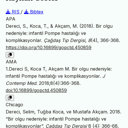
RIS
/
Bibtex
APA
Dereci, S., Koca, T., & Akçam, M. (2018). Bir olgu
nedeniyle: infantil Pompe hastalığı ve
komplikasyonlar.
Çağdaş Tıp Dergisi
,
8
(4), 366-368.
https://doi.org/10.16899/gopctd.450859
AMA
1.Dereci S, Koca T, Akçam M. Bir olgu nedeniyle:
infantil Pompe hastalığı ve komplikasyonlar.
J
Contemp Med
. 2018;8(4):366-368.
doi:10.16899/gopctd.450859
Chicago
Dereci, Selim, Tuğba Koca, ve Mustafa Akçam. 2018.
“Bir olgu nedeniyle: infantil Pompe hastalığı ve
komplikasyonlar”.
Çağdaş Tıp Dergisi
8 (4): 366-68.