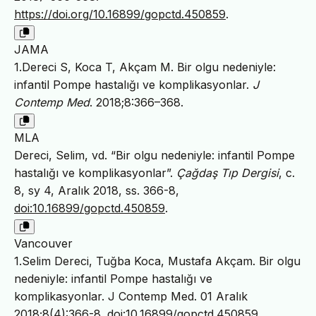
https://doi.org/10.16899/gopctd.450859
.
JAMA
1.Dereci S, Koca T, Akçam M. Bir olgu nedeniyle:
infantil Pompe hastalığı ve komplikasyonlar.
J
Contemp Med
. 2018;8:366–368.
MLA
Dereci, Selim, vd. “Bir olgu nedeniyle: infantil Pompe
hastalığı ve komplikasyonlar”.
Çağdaş Tıp Dergisi
, c.
8, sy 4, Aralık 2018, ss. 366-8,
doi:10.16899/gopctd.450859
.
Vancouver
1.Selim Dereci, Tuğba Koca, Mustafa Akçam. Bir olgu
nedeniyle: infantil Pompe hastalığı ve
komplikasyonlar. J Contemp Med. 01 Aralık
2018;8(4):366-8.
doi:10.16899/gopctd.450859