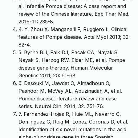
al. Infantile Pompe disease: A case report and
review of the Chinese literature. Exp Ther Med.
2016; 11: 235-8.
4. Y, Zhou X. Manganelli F, Ruggiero L. Clinical
features of Pompe disease. Acta Myol 2013; 32:
82-4.
5. Byrne B.J, Falk DJ, Pacak CA, Nayak S,
Nayak S, Herzog RW, Elder ME, et al. Pompe
disease gene therapy. Human Molecular
Genetics 2011; 20: 61–68.
6. Dasouki M, Jawdat O, Almadhoun O,
Pasnoor M, McVey AL, Abuzinadah A, et al.
Pompe disease: literature review and case
series. Neurol Clin. 2014; 32: 751-76.
7. Fernandez-Hojas R, Huie ML, Navarro C,
Dominguez C, Roig M, Lopez-Coronas D, et al.
Identification of six novel mutations in the acid
alpha-glucosidase gene in three Spanish