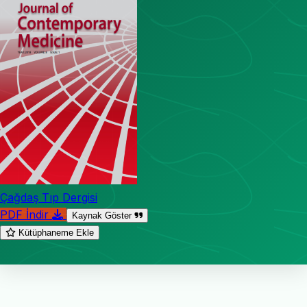
Çağdaş Tıp Dergisi
PDF İndir
Kaynak Göster
Kütüphaneme Ekle