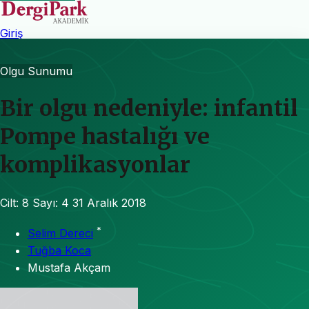
Giriş
Olgu Sunumu
Bir olgu nedeniyle: infantil
Pompe hastalığı ve
komplikasyonlar
Cilt: 8
Sayı: 4
31 Aralık 2018
*
Selim Dereci
Tuğba Koca
Mustafa Akçam