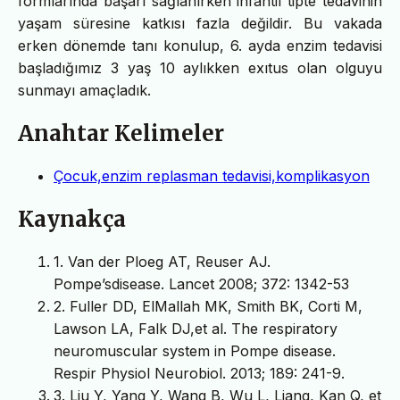
formlarında başarı sağlanırken infantil tipte tedavinin
yaşam süresine katkısı fazla değildir. Bu vakada
erken dönemde tanı konulup, 6. ayda enzim tedavisi
başladığımız 3 yaş 10 aylıkken exıtus olan olguyu
sunmayı amaçladık.
Anahtar Kelimeler
Çocuk,enzim replasman tedavisi,komplikasyon
Kaynakça
1. Van der Ploeg AT, Reuser AJ.
Pompe’sdisease. Lancet 2008; 372: 1342-53
2. Fuller DD, ElMallah MK, Smith BK, Corti M,
Lawson LA, Falk DJ,et al. The respiratory
neuromuscular system in Pompe disease.
Respir Physiol Neurobiol. 2013; 189: 241-9.
3. Liu Y, Yang Y, Wang B, Wu L, Liang, Kan Q, et