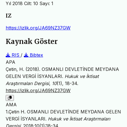
Yıl 2018 Cilt: 10 Sayı: 1
IZ
https://izlik.org/JA69NZ37GW
Kaynak Göster
RIS
/
Bibtex
APA
Çetin, H. (2018). OSMANLI DEVLETİNDE MEYDANA
GELEN VERGİ İSYANLARI.
Hukuk ve İktisat
Araştırmaları Dergisi
,
10
(1), 18-34.
https://izlik.org/JA69NZ37GW
AMA
1.Çetin H. OSMANLI DEVLETİNDE MEYDANA GELEN
VERGİ İSYANLARI.
Hukuk ve İktisat Araştırmaları
Dergisi
. 2018;10(1):18-34.