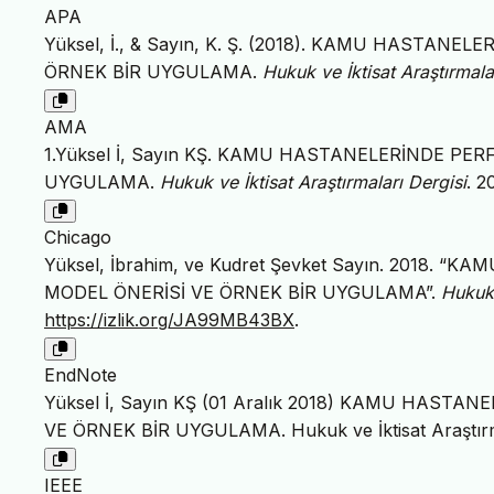
APA
Yüksel, İ., & Sayın, K. Ş. (2018). KAMU HASTA
ÖRNEK BİR UYGULAMA.
Hukuk ve İktisat Araştırmala
AMA
1.Yüksel İ, Sayın KŞ. KAMU HASTANELERİNDE P
UYGULAMA.
Hukuk ve İktisat Araştırmaları Dergisi
. 2
Chicago
Yüksel, İbrahim, ve Kudret Şevket Sayın. 2018
MODEL ÖNERİSİ VE ÖRNEK BİR UYGULAMA”.
Hukuk 
https://izlik.org/JA99MB43BX
.
EndNote
Yüksel İ, Sayın KŞ (01 Aralık 2018) KAMU HAS
VE ÖRNEK BİR UYGULAMA. Hukuk ve İktisat Araştırmal
IEEE