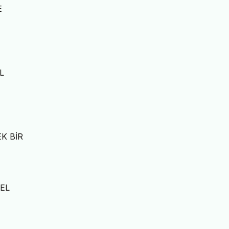
E
L
K BİR
DEL