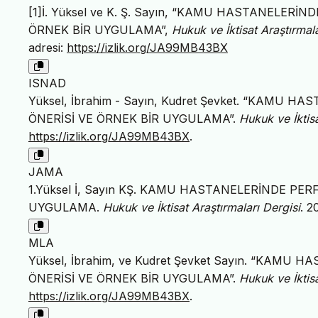
[1]İ. Yüksel ve K. Ş. Sayın, “KAMU HASTANELE
ÖRNEK BİR UYGULAMA”,
Hukuk ve İktisat Araştırmala
adresi:
https://izlik.org/JA99MB43BX
ISNAD
Yüksel, İbrahim - Sayın, Kudret Şevket. “KAM
ÖNERİSİ VE ÖRNEK BİR UYGULAMA”.
Hukuk ve İktisa
https://izlik.org/JA99MB43BX
.
JAMA
1.Yüksel İ, Sayın KŞ. KAMU HASTANELERİNDE P
UYGULAMA.
Hukuk ve İktisat Araştırmaları Dergisi
. 2
MLA
Yüksel, İbrahim, ve Kudret Şevket Sayın. “KA
ÖNERİSİ VE ÖRNEK BİR UYGULAMA”.
Hukuk ve İktisa
https://izlik.org/JA99MB43BX
.