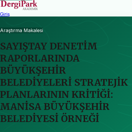
Giriş
Araştırma Makalesi
SAYIŞTAY DENETİM
RAPORLARINDA
BÜYÜKŞEHİR
BELEDİYELERİ STRATEJİK
PLANLARININ KRİTİĞİ:
MANİSA BÜYÜKŞEHİR
BELEDİYESİ ÖRNEĞİ