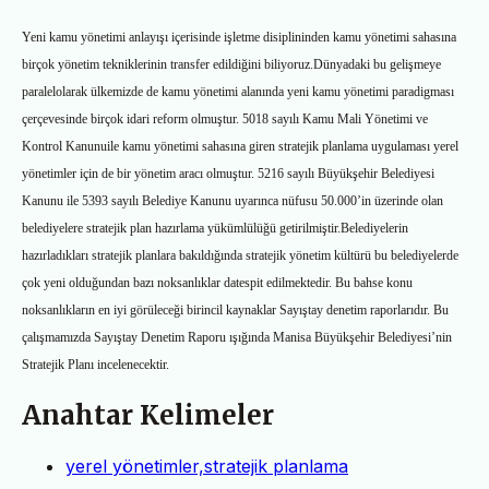
Yeni kamu y
önetimi anlayışı içerisinde işletme disiplininden kamu
yönetimi sahasına
birçok yönetim tekniklerinin transfer edildiğini biliyoruz.
Dünyadaki bu gelişmeye
paralel
olarak ülkemizde de kamu yönetimi alanında
yeni kamu yönetimi paradigması
çerçevesinde birço
k idari reform olmuştur.
5018
sayılı Kamu Mali Yönetimi ve
Kontrol Kanunu
ile kamu yönetimi sahasına giren
stratejik planlama uygulaması yerel
yönetimler için de bir yönetim aracı
olmuştur.
5216 sayılı Büyükşehir Belediyesi
Kanunu ile 5393 sayılı Belediye
Kanunu uyarınca nüfusu 50.000’in üzerinde olan
belediyelere stratejik plan
hazırlama yükümlülüğü getirilmiştir.
Belediyelerin
hazırladıkları stratejik
planlara bakıldığında stratejik yönetim kültürü bu belediyelerde
çok yeni
olduğundan bazı noksanlıklar da
tespit edilmektedir. Bu bahse konu
noksanlıkların en iyi görüleceği birincil kaynaklar Sayıştay denetim raporlarıdır.
Bu
çalışmamızda Sayıştay Denetim Raporu ışığında Manisa Büyükşehir
Belediyesi’nin
Stratejik Planı incelenecektir.
Anahtar Kelimeler
yerel yönetimler,stratejik planlama