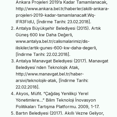
Ankara Projeleri 2019’a Kadar Tamamlanacak,
http://www.ankara.bel.tr/haberler/akilli-ankara-
projeleri-2019-kadar-tamamlanaca#.Wq-
lFR3FIdU, [İndirme Tarihi: 23.02.2018].
Antalya Büyükşehir Belediyesi (2015). Artık
Güneş 600 kw Daha Değerli,
www.antalya.bel.tr/calismalarimiz/dis-
iliskiler/artik-gunes-600-kw-daha-degerli,
[İndirme Tarihi: 22.02.2018].
Antalya Manavgat Belediyesi (2017). Manavgat
Belediyesi`nden Teknolojik Atak,
http://www.manavgat.bel.tr/haber-
arsivi/teknolojik-atak, [İndirme Tarihi:
22.02.2018].
Akyos, Müfit. “Çağdaş Yenilikçi Yerel
Yönetimlere…” Bilim Teknoloji İnovasyon
Politikaları Tartışma Platformu. 2009, 1-17.
Bartın Belediyesi (2017). Akıllı Vezne Geliyor,