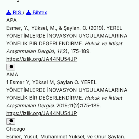
RIS
/
Bibtex
APA
Esmer, Y., Yüksel, M., & Şaylan, O. (2019). YEREL
YÖNETİMLERDE İNOVASYON UYGULAMALARINA
YÖNELİK BİR DEĞERLENDİRME.
Hukuk ve İktisat
Araştırmaları Dergisi
,
11
(2), 175-189.
https://izlik.org/JA44NU54JP
AMA
1.Esmer Y, Yüksel M, Şaylan O. YEREL
YÖNETİMLERDE İNOVASYON UYGULAMALARINA
YÖNELİK BİR DEĞERLENDİRME.
Hukuk ve İktisat
Araştırmaları Dergisi
. 2019;11(2):175-189.
https://izlik.org/JA44NU54JP
Chicago
Esmer, Yusuf, Muhammet Yüksel, ve Onur Şaylan.