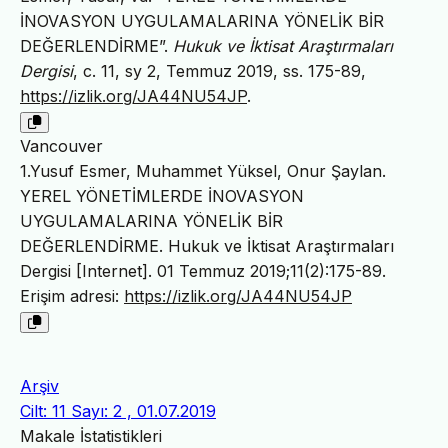
İNOVASYON UYGULAMALARINA YÖNELİK BİR
DEĞERLENDİRME”.
Hukuk ve İktisat Araştırmaları
Dergisi
, c. 11, sy 2, Temmuz 2019, ss. 175-89,
https://izlik.org/JA44NU54JP
.
Vancouver
1.Yusuf Esmer, Muhammet Yüksel, Onur Şaylan.
YEREL YÖNETİMLERDE İNOVASYON
UYGULAMALARINA YÖNELİK BİR
DEĞERLENDİRME. Hukuk ve İktisat Araştırmaları
Dergisi [Internet]. 01 Temmuz 2019;11(2):175-89.
Erişim adresi:
https://izlik.org/JA44NU54JP
Arşiv
Cilt: 11 Sayı: 2 , 01.07.2019
Makale İstatistikleri