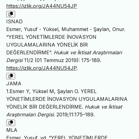
https://izlik.org/JA44NU54JP
ISNAD
Esmer, Yusuf - Yüksel, Muhammet - Şaylan, Onur.
“YEREL YÖNETİMLERDE İNOVASYON
UYGULAMALARINA YÖNELİK BİR
DEĞERLENDİRME”.
Hukuk ve İktisat Araştırmaları
Dergisi
11/2 (01 Temmuz 2019): 175-189.
https://izlik.org/JA44NU54JP
.
JAMA
1.Esmer Y, Yüksel M, Şaylan O. YEREL
YÖNETİMLERDE İNOVASYON UYGULAMALARINA
YÖNELİK BİR DEĞERLENDİRME.
Hukuk ve İktisat
Araştırmaları Dergisi
. 2019;11:175–189.
MLA
Esmer, Yusuf, vd. “YEREL YÖNETİMLERDE