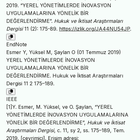
2019. “YEREL YÖNETİMLERDE İNOVASYON
UYGULAMALARINA YÖNELİK BİR
DEĞERLENDİRME”.
Hukuk ve İktisat Araştırmaları
Dergisi
11 (2): 175-89.
https://izlik.org/JA44NU54JP
.
EndNote
Esmer Y, Yüksel M, Şaylan O (01 Temmuz 2019)
YEREL YÖNETİMLERDE İNOVASYON
UYGULAMALARINA YÖNELİK BİR
DEĞERLENDİRME. Hukuk ve İktisat Araştırmaları
Dergisi 11 2 175–189.
IEEE
[1]Y. Esmer, M. Yüksel, ve O. Şaylan, “YEREL
YÖNETİMLERDE İNOVASYON UYGULAMALARINA
YÖNELİK BİR DEĞERLENDİRME”,
Hukuk ve İktisat
Araştırmaları Dergisi
, c. 11, sy 2, ss. 175–189, Tem.
2019, [çevrimiçi]. Erişim adresi: