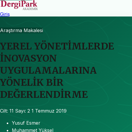
Giriş
Araştırma Makalesi
YEREL YÖNETİMLERDE
İNOVASYON
UYGULAMALARINA
YÖNELİK BİR
DEĞERLENDİRME
Cilt: 11
Sayı: 2
1 Temmuz 2019
Yusuf Esmer
Muhammet Yüksel