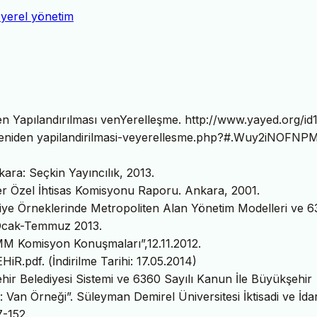
yerel yönetim
en Yapılandırılması venYerelleşme. http://www.yayed.org/id
-yeniden yapilandirilmasi-veyerellesme.php?#.Wuy2iNOFNP
ra: Seçkin Yayıncılık, 2013.
ler Özel İhtisas Komisyonu Raporu. Ankara, 2001.
ye Örneklerinde Metropoliten Alan Yönetim Modelleri ve 
3, Ocak-Temmuz 2013.
MM Komisyon Konuşmaları”,12.11.2012.
R.pdf. (İndirilme Tarihi: 17.05.2014)
hir Belediyesi Sistemi ve 6360 Sayılı Kanun İle Büyükşehir
Van Örneği”. Süleyman Demirel Üniversitesi İktisadi ve İdar
7-152.