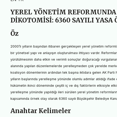
YEREL YÖNETİM REFORMUNDA
DİKOTOMİSİ: 6360 SAYILI YASA
Öz
2000’li yılların başından itibaren gerçekleşen yerel yönetim reformlar
bir yönetsel yapı ve anlayışın oluşturulması ihtiyacı vardır. Reforml
yürütülmesinin daha etkin ve verimli sonuçlar doğuracağı vurgulanan
alanında yapılan düzenlemelerde yerelleşmeden çok yerelde merkezile
koalisyon dönemlerinin ardından tek başına iktidara gelen AK Parti hü
yılların başlarında yerelleşme yönünde olumlu adımlar atıldığı ifade
hükümetin ikinci döneminde çeşitli iç ve dış faktörlerin etkisiyle etk
yerelleşme yönünde yapıldığı ileri sürülen yerel yönetim reformla
kapsamında örnek olay olarak 6360 sayılı Büyükşehir Belediye Kanu
Anahtar Kelimeler