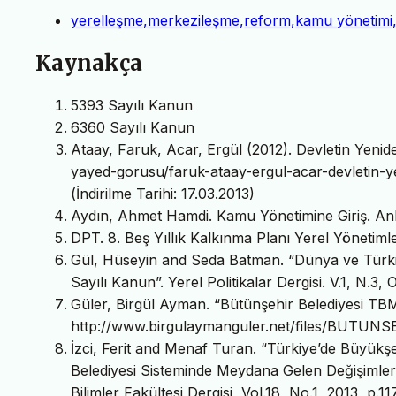
yerelleşme,merkezileşme,reform,kamu yönetimi,
Kaynakça
5393 Sayılı Kanun
6360 Sayılı Kanun
Ataay, Faruk, Acar, Ergül (2012). Devletin Yenid
yayed-gorusu/faruk-ataay-ergul-acar-devletin
(İndirilme Tarihi: 17.03.2013)
Aydın, Ahmet Hamdi. Kamu Yönetimine Giriş. Anka
DPT. 8. Beş Yıllık Kalkınma Planı Yerel Yönetim
Gül, Hüseyin and Seda Batman. “Dünya ve Türki
Sayılı Kanun”. Yerel Politikalar Dergisi. V.1, N.
Güler, Birgül Ayman. “Bütünşehir Belediyesi TB
http://www.birgulaymanguler.net/files/BUTUNSEHi
İzci, Ferit and Menaf Turan. “Türkiye’de Büyükşe
Belediyesi Sisteminde Meydana Gelen Değişimler: 
Bilimler Fakültesi Dergisi, Vol.18, No.1, 2013, p.11