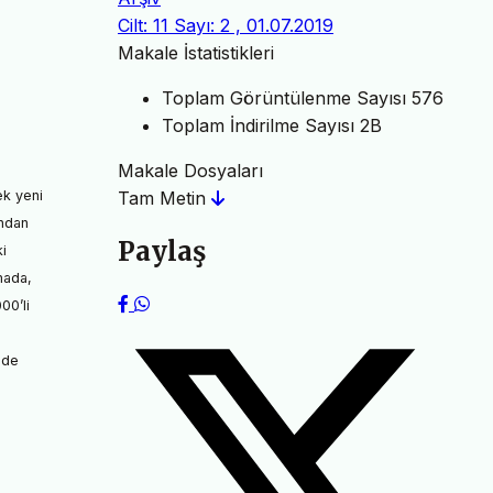
Cilt: 11 Sayı: 2 , 01.07.2019
Makale İstatistikleri
Toplam Görüntülenme Sayısı
576
Toplam İndirilme Sayısı
2B
Makale Dosyaları
ek yeni
Tam Metin
ından
Paylaş
i
mada,
00’li
nde