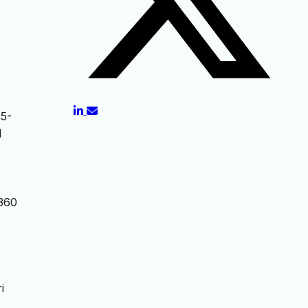
15-
M
6360
i