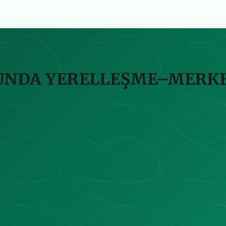
NDA YERELLEŞME–MERKEZ