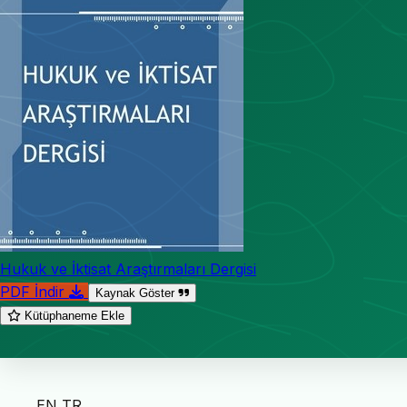
Hukuk ve İktisat Araştırmaları Dergisi
PDF İndir
Kaynak Göster
Kütüphaneme Ekle
EN
TR