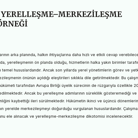
 YERELLEŞME–MERKEZİLEŞME
 ÖRNEĞİ
ının arka planında, halkın ihtiyaçlarına daha hızlı ve etkili cevap verebilec
arda, yerelleşmenin ön planda olduğu, hizmetlerin halka yakın birimler taraf
 temel hususlardandır. Ancak son yıllarda yerel yönetimlerin görev ve yetk
şmenin önünün açıldığı eleştirileri sıklıkla dile getirilmektedir. Bu çalış
kümeti tarafından Avrupa Birliği üyelik sürecinin de rüzgarıyla özellikle 20
 edilmektedir. Ancak bu yerelleşme adımlarının süreklilik gösteremediği ve
inliğini kaybettiği ileri sürülmektedir. Hükümetin ikinci ve üçüncü dönemleri
rının yerelde merkezileşmeyi doğurduğu vurgulanan hususlardandır. Çalışma
nu ele alınacak ve yerelleşme-merkezileşme dikotomisi incelenecektir.