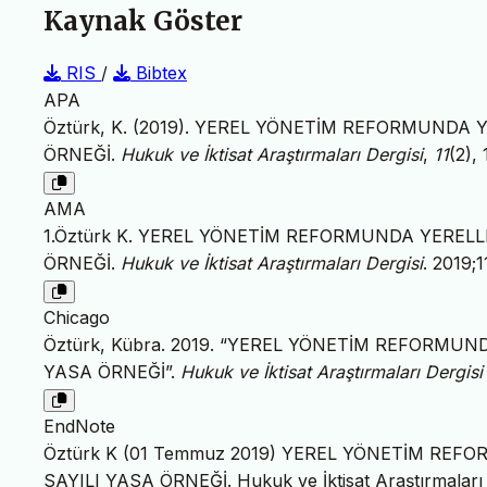
Kaynak Göster
RIS
/
Bibtex
APA
Öztürk, K. (2019). YEREL YÖNETİM REFORMUNDA
ÖRNEĞİ.
Hukuk ve İktisat Araştırmaları Dergisi
,
11
(2),
AMA
1.Öztürk K. YEREL YÖNETİM REFORMUNDA YERELL
ÖRNEĞİ.
Hukuk ve İktisat Araştırmaları Dergisi
. 2019;
Chicago
Öztürk, Kübra. 2019. “YEREL YÖNETİM REFORMUN
YASA ÖRNEĞİ”.
Hukuk ve İktisat Araştırmaları Dergisi
EndNote
Öztürk K (01 Temmuz 2019) YEREL YÖNETİM RE
SAYILI YASA ÖRNEĞİ. Hukuk ve İktisat Araştırmaları D