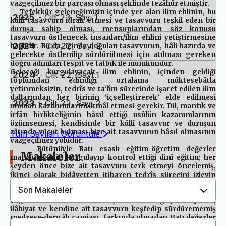
vazgeçilmez bir parçası olması şeklinde tezâhür etmiştir.
Tefekkür geleneğimizin içinde yer alan ilim ehlinin, bu
2025
- Cilt 23, Sayı 1
küllî tasavvuru idrâk etmesi ve tasavvuru teşkil eden bir
duruşa sahip olması, mensuplarından söz konusu
tasavvuru üstlenecek insanları/ilim ehlini yetiştirmesine
2024
- Cilt 22, Sayı 2
bağlıdır. Bu da, içinde doğulan tasavvurun, hâli hazırda ve
gelecekte üstlenilip sürdürülmesi için atılması gereken
doğru adımları tespit ve tatbik ile mümkündür.
Geleceği kurgulayacak ilim ehlinin, içinden geldiği
2024
- Cilt 22, Sayı 1
toplumdan edindiği ortalama müktesebâtla
yetinmeksizin, tedrîs ve ta‘lîm sürecinde işaret edilen ilim
dallarından her birinin ‘içselleştirerek’ elde edilmesi
2023
- Cilt 22, Sayı 2
umulan kazanımlarını ikmâl etmesi gerekir. Dil, mantık ve
irfân birlikteliğinin hâsıl ettiği usûlün kazanımlarının
özümsemesi, kendisinde bir küllî tasavvur ve duruşun
zâtında vücut bulması bize ait tasavvurun hâsıl olmasının
Tüm Sayıları Görüntüle
vazgeçilmez yoludur.
Bütünüyle Batı esaslı eğitim-öğretim değerler
Makaleler
manzûmesinin kurgulayıp kontrol ettiği dinî eğitim; her
şeyden önce bize ait tasavvuru terk etmeyi öncelemiş,
ikinci olarak bidâyetten itibaren tedrîs sürecini izleyip
kâmil manada içselleştirerek bir tasavvur oluşumunu
Son Makaleler
imkânsız hâle getirmiştir. Bugün, gerek yaygın gerekse
örgün din tasavvurunun teşekkülünü sağlayan diyanet,
ilâhiyat ve kendine ait tasavvuru keşfedip sürdürememiş
medrese-dergâh camiası, farkında olmadan Batı değerler