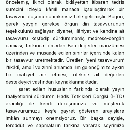
öncelemiş, ikinci olarak bidâyetten itibaren tedrîs
sürecini izleyip kâmil manada içselleştirerek bir
tasavvur oluşumunu imkânsız hâle getirmiştir. Bugün,
gerek yaygın gerekse örgün din tasavvurunun
teşekkülünü sağlayan diyanet, ilâhiyat ve kendine ait
tasavvuru keşfedip sürdürememiş medrese-dergâh
camiası, farkında olmadan Batı değerler manzûmesi
üzerinden ve müsaade edilen sınırlar içerisinde kalan
bir tasavvur üretmektedir. Üretilen ‘yeni tasavvurun’
i‘tikâdî, amelî ve zihnî anlamda ilim geleneğimize aykırı
bir mahiyet arz etmesi, ötekine ait değerleri
destekleyici vasfından kaynaklanmaktadır.
İşaret edilen hususların farkında olarak yayın
faaliyetlerini sürdüren Hadis Tetkikleri Dergisi (HTD)
aracılığı ile kendi duruşumuzu ve müşterek
tasavvurumuzu keşfe gayret gösteren arayışlara
imkân sunmayı önemsiyoruz. Bir başka deyişle,
tereddüt ve sapmaların farkına vararak seyrimize