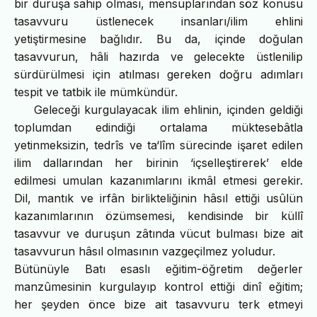
bir duruşa sahip olması, mensuplarından söz konusu
tasavvuru üstlenecek insanları/ilim ehlini
yetiştirmesine bağlıdır. Bu da, içinde doğulan
tasavvurun, hâli hazırda ve gelecekte üstlenilip
sürdürülmesi için atılması gereken doğru adımları
tespit ve tatbik ile mümkündür.
Geleceği kurgulayacak ilim ehlinin, içinden geldiği
toplumdan edindiği ortalama müktesebâtla
yetinmeksizin, tedrîs ve ta‘lîm sürecinde işaret edilen
ilim dallarından her birinin ‘içselleştirerek’ elde
edilmesi umulan kazanımlarını ikmâl etmesi gerekir.
Dil, mantık ve irfân birlikteliğinin hâsıl ettiği usûlün
kazanımlarının özümsemesi, kendisinde bir küllî
tasavvur ve duruşun zâtında vücut bulması bize ait
tasavvurun hâsıl olmasının vazgeçilmez yoludur.
Bütünüyle Batı esaslı eğitim-öğretim değerler
manzûmesinin kurgulayıp kontrol ettiği dinî eğitim;
her şeyden önce bize ait tasavvuru terk etmeyi