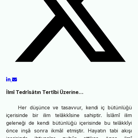
İlmî Tedrîsâtın Tertîbi Üzerine…
Her düşünce ve tasavvur, kendi iç bütünlüğü
içerisinde bir ilim telâkkîsine sahiptir. İslâmî ilim
geleneği de kendi bütünlüğü içerisinde bu telâkkîyi
önce inşâ sonra ikmâl etmiştir. Hayatın tabi akışı