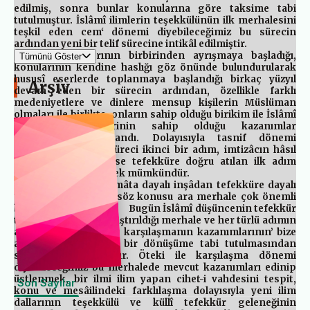
edilmiş, sonra bunlar konularına göre taksime tabi
tutulmuştur. İslâmî ilimlerin teşekkülünün ilk merhalesini
teşkil eden cem‘ dönemi diyebileceğimiz bu sürecin
ardından yeni bir telif sürecine intikâl edilmiştir.
İlim dallarının birbirinden ayrışmaya başladığı,
Tümünü Göster
konularının kendine haslığı göz önünde bulundurularak
hususî eserlerde toplanmaya başlandığı birkaç yüzyıl
Arşiv
devam eden bir sürecin ardından, özellikle farklı
medeniyetlere ve dinlere mensup kişilerin Müslüman
olmaları ile birlikte, onların sahip olduğu birikim ile İslâmî
ilimlerin her birinin sahip olduğu kazanımlar
mezcedilmeye başlandı. Dolayısıyla tasnif dönemi
diyebileceğimiz bu süreci ikinci bir adım, imtizâcın hâsıl
ettiği müktesebâtı ise tefekküre doğru atılan ilk adım
olarak değerlendirmek mümkündür.
İlim dallarının, malumâta dayalı inşâdan tefekküre dayalı
tasavvura geçişinde söz konusu ara merhale çok önemli
bir tesir icra etmiştir. Bugün İslâmî düşüncenin tefekkür
temellerinin sağlamlaştırıldığı merhale ve her türlü adımın
atıldığ süreç ‘öteki ile karşılaşmanın kazanımlarının’ bize
ait tasavvura uygun bir dönüşüme tabi tutulmasından
sonra kurgulanmıştır. Öteki ile karşılaşma dönemi
diyebileceğimiz bu merhalede mevcut kazanımları edinip
üstlenmek, bir ilmi ilim yapan cihet-i vahdesini tespit,
Son Sayılar
konu ve mesâilindeki farklılaşma dolayısıyla yeni ilim
dallarının teşekkülü ve küllî tefekkür geleneğinin