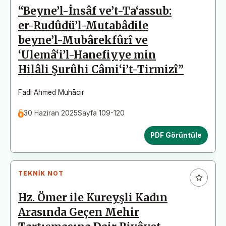
“Beyne’l-İnsâf ve’t-Ta‘assub:
er-Rudûdü’l-Mutabâdile
beyne’l-Mubârekfûrî ve
‘Ulemâ‘i’l-Hanefiyye min
Hilâli Şurûhi Câmi‘i’t-Tirmizî”
Fadl Ahmed Muhācir
30 Haziran 2025
Sayfa 109-120
PDF Görüntüle
TEKNIK NOT
Hz. Ömer ile Kureyşli Kadın
Arasında Geçen Mehir