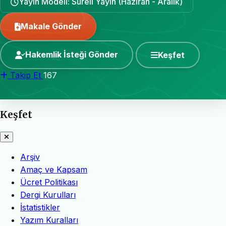
Yayın Modeli: Süreli Yayın (Haziran - Aralık)
Makale Gönder
Hakemlik İsteği Gönder
Keşfet
Takip Et
167
Keşfet
Arşiv
Amaç ve Kapsam
Ücret Politikası
Dergi Kurulları
İstatistikler
Yazım Kuralları