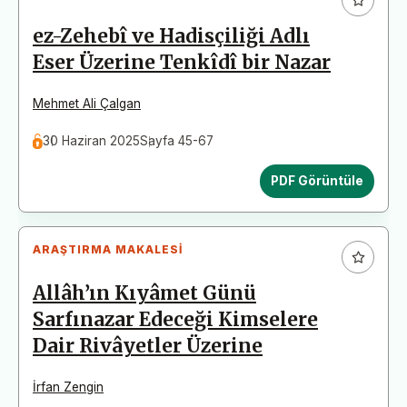
ez-Zehebî ve Hadisçiliği Adlı
Eser Üzerine Tenkîdî bir Nazar
Mehmet Ali Çalgan
30 Haziran 2025
Sayfa 45-67
PDF Görüntüle
ARAŞTIRMA MAKALESI
Allâh’ın Kıyâmet Günü
Sarfınazar Edeceği Kimselere
Dair Rivâyetler Üzerine
İrfan Zengin