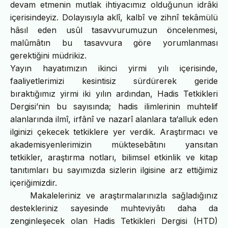
devam etmenin mutlak ihtiyacımız olduğunun idrâki
içerisindeyiz. Dolayısıyla aklî, kalbî ve zihnî tekâmülü
hâsıl eden usûl tasavvurumuzun öncelenmesi,
malûmâtın bu tasavvura göre yorumlanması
gerektiğini müdrikiz.
Yayın hayatımızın ikinci yirmi yılı içerisinde,
faaliyetlerimizi kesintisiz sürdürerek geride
bıraktığımız yirmi iki yılın ardından, Hadis Tetkikleri
Dergisi’nin bu sayısında; hadis ilimlerinin muhtelif
alanlarında ilmî, irfânî ve nazarî alanlara ta‘alluk eden
ilginizi çekecek tetkiklere yer verdik. Araştırmacı ve
akademisyenlerimizin müktesebâtını yansıtan
tetkikler, araştırma notları, bilimsel etkinlik ve kitap
tanıtımları bu sayımızda sizlerin ilgisine arz ettiğimiz
içeriğimizdir.
Makaleleriniz ve araştırmalarınızla sağladığınız
destekleriniz sayesinde muhteviyâtı daha da
zenginleşecek olan Hadis Tetkikleri Dergisi (HTD)