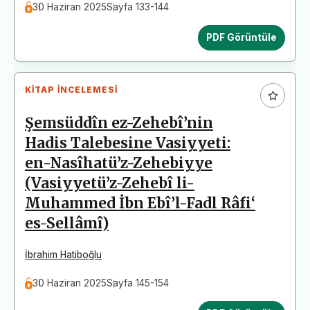
30 Haziran 2025
Sayfa 133-144
PDF Görüntüle
KITAP İNCELEMESI
Şemsüddîn ez-Zehebî’nin
Hadis Talebesine Vasiyyeti:
en-Nasîhatü’z-Zehebiyye
(Vasiyyetü’z-Zehebî li-
Muhammed İbn Ebî’l-Fadl Râfi‘
es-Sellâmî)
İbrahim Hatiboğlu
30 Haziran 2025
Sayfa 145-154