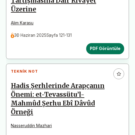
Tartışmasına Dair Rivâyet
Üzerine
Alim Karasu
30 Haziran 2025
Sayfa 121-131
PDF Görüntüle
TEKNIK NOT
Hadis Şerhlerinde Arapçanın
Önemi: et-Tevassütu’l-
Mahmûd Şerhu Ebî Dâvûd
Örneği
Nasseruddin Mazhari