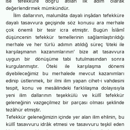
ise tefekküre doğru atılan ilk adım olarak
değerlendirmek mümkündür.
İlim dallarının, malumâta dayalı inşâdan tefekküre
dayalı tasavvura geçişinde söz konusu ara merhale
çok önemli bir tesir icra etmiştir. Bugün İslâmî
düşüncenin tefekkür temellerinin sağlamlaştırıldığı
merhale ve her türlü adımın atıldığ süreç ‘öteki ile
karşılaşmanın kazanımlarının’ bize ait tasavvura
uygun bir dönüşüme tabi tutulmasından sonra
kurgulanmıştır. Öteki ile karşılaşma dönemi
diyebileceğimiz bu merhalede mevcut kazanımları
edinip üstlenmek, bir ilmi ilim yapan cihet-i vahdesini
tespit, konu ve mesâilindeki farklılaşma dolayısıyla
yeni ilim dallarının teşekkülü ve küllî tefekkür
geleneğinin vazgeçilmez bir parçası olması şeklinde
tezâhür etmiştir.
Tefekkür geleneğimizin içinde yer alan ilim ehlinin, bu
küllî tasavvuru idrâk etmesi ve tasavvuru teşkil eden