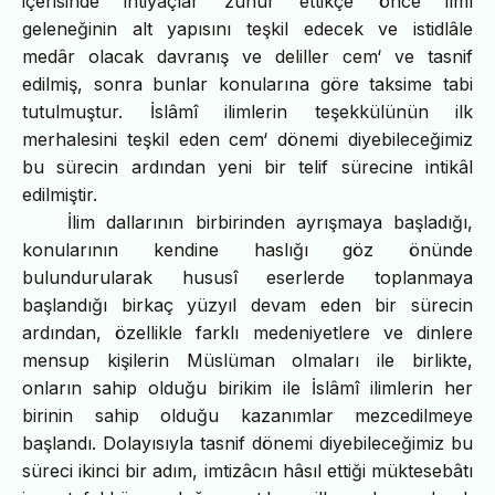
içerisinde ihtiyaçlar zuhûr ettikçe önce ilmî
geleneğinin alt yapısını teşkil edecek ve istidlâle
medâr olacak davranış ve deliller cem‘ ve tasnif
edilmiş, sonra bunlar konularına göre taksime tabi
tutulmuştur. İslâmî ilimlerin teşekkülünün ilk
merhalesini teşkil eden cem‘ dönemi diyebileceğimiz
bu sürecin ardından yeni bir telif sürecine intikâl
edilmiştir.
İlim dallarının birbirinden ayrışmaya başladığı,
konularının kendine haslığı göz önünde
bulundurularak hususî eserlerde toplanmaya
başlandığı birkaç yüzyıl devam eden bir sürecin
ardından, özellikle farklı medeniyetlere ve dinlere
mensup kişilerin Müslüman olmaları ile birlikte,
onların sahip olduğu birikim ile İslâmî ilimlerin her
birinin sahip olduğu kazanımlar mezcedilmeye
başlandı. Dolayısıyla tasnif dönemi diyebileceğimiz bu
süreci ikinci bir adım, imtizâcın hâsıl ettiği müktesebâtı