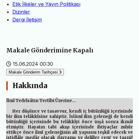
Etik İlkeler ve Yayın Politikası
Dizinler
Dergi İletişim
Makale Gönderimine Kapalı
15.06.2024 00:30
Makale Gönderim Tarihçesi
Hakkında
İlmî Tedrîsâtın Tertîbi Üzerine…
Her düşünce ve tasavvur, kendi iç bütünlüğü içerisinde
bir ilim telâkkîsine sahiptir. İslâmî ilim geleneği de kendi
bütünlüğü içerisinde bu telâkkîyi önce inşâ sonra ikmâl
etmiştir. Hayatın tabi akışı içerisinde ihtiyaçlar zuhûr
ettikçe önce ilmî geleneğinin alt yapısını teşkil edecek ve
istidlâle medâr olacak davranış ve deliller cem‘ ve tasnif