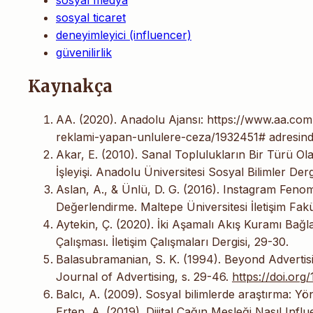
sosyal ticaret
deneyimleyici (influencer)
güvenilirlik
Kaynakça
AA. (2020). Anadolu Ajansı: https://www.aa.com
reklami-yapan-unlulere-ceza/1932451# adresind
Akar, E. (2010). Sanal Toplulukların Bir Türü Ola
İşleyişi. Anadolu Üniversitesi Sosyal Bilimler Dergi
Aslan, A., & Ünlü, D. G. (2016). Instagram Feno
Değerlendirme. Maltepe Üniversitesi İletişim Fakül
Aytekin, Ç. (2020). İki Aşamalı Akış Kuramı Bağ
Çalışması. İletişim Çalışmaları Dergisi, 29-30.
Balasubramanian, S. K. (1994). Beyond Advertisi
Journal of Advertising, s. 29-46.
https://doi.or
Balcı, A. (2009). Sosyal bilimlerde araştırma: Yö
Erten, A. (2019). Dijital Çağın Mesleği Nasıl Infl