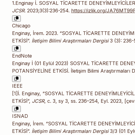
1.Enginay İ. SOSYAL TİCARETTE DENEYİMLEYİCİLE
JCSR
. 2023;3(3):236-254.
https://izlik.org/JA76MT99
Chicago
Enginay, İrem. 2023. “SOSYAL TİCARETTE DENEYİ
ETKİSİ”.
İletişim Bilimi Araştırmaları Dergisi
3 (3): 236-
EndNote
Enginay İ (01 Eylül 2023) SOSYAL TİCARETTE DEN
POTANSİYELİNE ETKİSİ. İletişim Bilimi Araştırmaları D
IEEE
[1]İ. Enginay, “SOSYAL TİCARETTE DENEYİMLEYİC
ETKİSİ”,
JCSR
, c. 3, sy 3, ss. 236–254, Eyl. 2023, [çev
ISNAD
Enginay, İrem. “SOSYAL TİCARETTE DENEYİMLEYİ
ETKİSİ”.
İletişim Bilimi Araştırmaları Dergisi
3/3 (01 Eyl