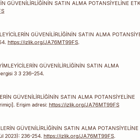
RİN GÜVENİLİRLİĞİNİN SATIN ALMA POTANSİYELİNE ETKİ
FS
MLEYİCİLERİN GÜVENİLİRLİĞİNİN SATIN ALMA POTANSİY
54.
https://izlik.org/JA76MT99FS
.
EYİMLEYİCİLERİN GÜVENİLİRLİĞİNİN SATIN ALMA
ergisi 3 3 236–254.
İLERİN GÜVENİLİRLİĞİNİN SATIN ALMA POTANSİYELİNE
rimiçi]. Erişim adresi:
https://izlik.org/JA76MT99FS
CİLERİN GÜVENİLİRLİĞİNİN SATIN ALMA POTANSİYELİNE
ül 2023): 236-254.
https://izlik.org/JA76MT99FS
.