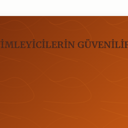
İMLEYİCİLERİN GÜVENİLİ