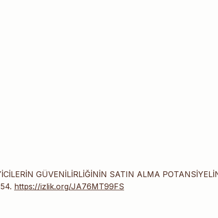
EYİCİLERİN GÜVENİLİRLİĞİNİN SATIN ALMA POTANSİYELİ
254.
https://izlik.org/JA76MT99FS