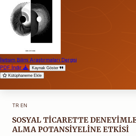
İletişim Bilimi Araştırmaları Dergisi
PDF İndir
Kaynak Göster
Kütüphaneme Ekle
TR
EN
SOSYAL TİCARETTE DENEYİMLE
ALMA POTANSİYELİNE ETKİSİ