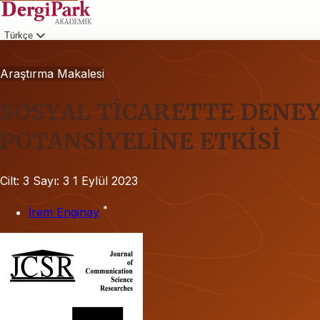
Türkçe
Giriş
Araştırma Makalesi
SOSYAL TİCARETTE DENEY
POTANSİYELİNE ETKİSİ
Cilt: 3
Sayı: 3
1 Eylül 2023
*
İrem Enginay