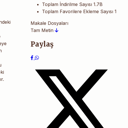
Toplam İndirilme Sayısı
1.7B
Toplam Favorilere Ekleme Sayısı
1
indeki
Makale Dosyaları
Tam Metin
e
Paylaş
leye
n
u
ki
r.