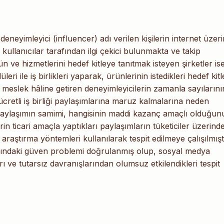
eneyimleyici (influencer) adı verilen kişilerin internet üzer
 kullanıcılar tarafından ilgi çekici bulunmakta ve takip
 ve hizmetlerini hedef kitleye tanıtmak isteyen şirketler is
ri ile iş birlikleri yaparak, ürünlerinin istedikleri hedef kit
bir meslek hâline getiren deneyimleyicilerin zamanla sayılarını
cretli iş birliği paylaşımlarına maruz kalmalarına neden
 paylaşımın samimi, hangisinin maddi kazanç amaçlı olduğun
n ticari amaçla yaptıkları paylaşımların tüketiciler üzerinde
 araştırma yöntemleri kullanılarak tespit edilmeye çalışılmıştı
asındaki güven problemi doğrulanmış olup, sosyal medya
rı ve tutarsız davranışlarından olumsuz etkilendikleri tespit