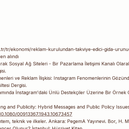
.tr/tr/ekonomi/reklam-kurulundan-takviye-edici-gida-urunu
en alındı
rak Sosyal Ağ Siteleri - Bir Pazarlama İletişimi Kanalı Olara
si.
menleri ve Reklam İlişkisi: Instagram Fenomenlerinin Gözünd
tesi Dergisi.
lamında İnstagram'daki Ünlü Destekçiler Üzerine Bir Örnek 
ng and Publicity: Hybrid Messages and Public Policy Issues
g/10.1080/00913367.1943.10673457
ntem, teknik ve ilkeler. Ankara: PegemA Yayınevi. Bor, H. M
uencer Olunur? İstanbul: Hürriyet Kitap.