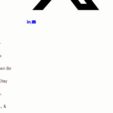
-
k
en Bir
Olay
.
., &