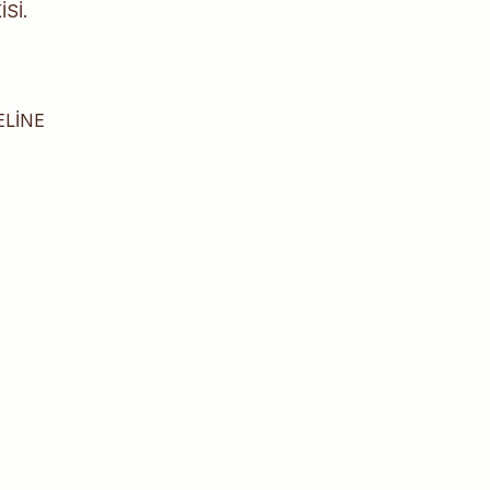
Sİ.
ELİNE