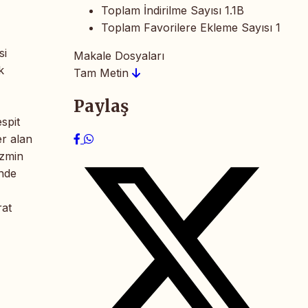
Toplam İndirilme Sayısı
1.1B
Toplam Favorilere Ekleme Sayısı
1
si
Makale Dosyaları
k
Tam Metin
Paylaş
spit
er alan
izmin
inde
rat