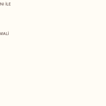
I İLE
MALİ