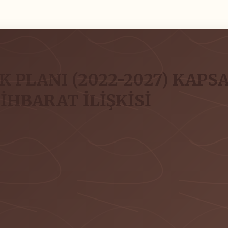
 PLANI (2022-2027) KAP
İHBARAT İLİŞKİSİ