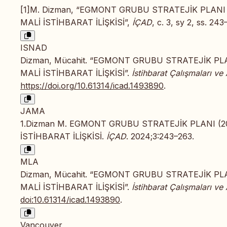
[1]M. Dizman, “EGMONT GRUBU STRATEJİK PLANI
MALİ İSTİHBARAT İLİŞKİSİ”,
İÇAD
, c. 3, sy 2, ss. 2
ISNAD
Dizman, Mücahit. “EGMONT GRUBU STRATEJİK PL
MALİ İSTİHBARAT İLİŞKİSİ”.
İstihbarat Çalışmaları ve 
https://doi.org/10.61314/icad.1493890
.
JAMA
1.Dizman M. EGMONT GRUBU STRATEJİK PLANI (
İSTİHBARAT İLİŞKİSİ.
İÇAD
. 2024;3:243–263.
MLA
Dizman, Mücahit. “EGMONT GRUBU STRATEJİK PL
MALİ İSTİHBARAT İLİŞKİSİ”.
İstihbarat Çalışmaları ve 
doi:10.61314/icad.1493890
.
Vancouver