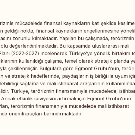
örizmle mücadelede finansal kaynakların kati şekilde kesilme
ın geldiği nokta, finansal kaynakların engellenmesine yöneli
sını zorunlu kılmaktadır. Yapılan bu çalışmada, terörizmin
olü değerlendirilmektedir. Bu kapsamda uluslararası mali
lanı (2022-2027) incelenerek Türkiye’ye yönelik birtakım te
lerinin kullanıldığı çalışma, temel olarak stratejik planda y
yla şekillenmiştir. Bulgulara göre Egmont Grubu’nun, terör
ve stratejik hedeflerinde, paydaşların iş birliği ile uyum iç
lebilirliği sağlama ve mali istihbarat araçlarının kullanımında
lidir. Türkiye, terörizmin finansmanıyla mücadelede, istihba
. Ancak etkinlik seviyesini artırmak için Egmont Grubu’nun
 Plan, terörizmin finansmanıyla mücadelede mali istihbarat
a önemli ipuçları barındırmaktadır.