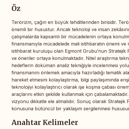
Öz
Terörizm, çağın en büyük tehditlerinden birisidir. Ter
önemli bir husustur. Ancak teknoloji ve insan zekâsın
çalışmalarda kapsamlı bir mücadelenin ortaya konulma
finansmanıyla mücadelede mali istihbaratın önemi ve r
istihbarat kuruluşu olan Egmont Grubu’nun Stratejik P
ve öneriler ortaya konulmaktadır. Nitel araştırma teknik
hedeflerin doküman analiz tekniğiyle incelenmesi yolu
finansmanını önlemek amacıyla hazırladığı tematik alan 
hareket etmesini kolaylaştırma, bilgi paylaşımında erişi
teknolojiyi kolaylaştırıcı olarak işe koşma çabası önem
araçlarını etkin şekilde kullanmak için çabalamaktadır
vizyonu dikkatle ele almalıdır. Sonuç olarak Stratejik
konusuna bütüncül bir yaklaşım sergilenmesi hususund
Anahtar Kelimeler