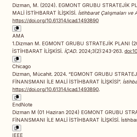
Dizman, M. (2024). EGMONT GRUBU STRATEJİK P
MALİ İSTİHBARAT İLİŞKİSİ.
İstihbarat Çalışmaları ve 
https://doi.org/10.61314/icad.1493890
AMA
1.Dizman M. EGMONT GRUBU STRATEJİK PLANI (
İSTİHBARAT İLİŞKİSİ.
İÇAD
. 2024;3(2):243-263.
doi:1
Chicago
Dizman, Mücahit. 2024. “EGMONT GRUBU STRATE
FİNANSMANI İLE MALİ İSTİHBARAT İLİŞKİSİ”.
İstihb
https://doi.org/10.61314/icad.1493890
.
EndNote
Dizman M (01 Haziran 2024) EGMONT GRUBU STR
FİNANSMANI İLE MALİ İSTİHBARAT İLİŞKİSİ. İstihbarat
IEEE