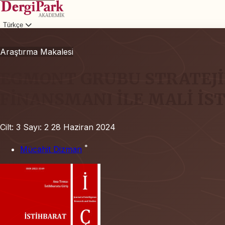
Türkçe
Giriş
Araştırma Makalesi
EGMONT GRUBU STRATEJİK
FİNANSMANI İLE MALİ İST
Cilt: 3
Sayı: 2
28 Haziran 2024
*
Mücahit Dizman