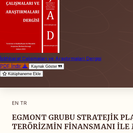
İstihbarat Çalışmaları ve Araştırmaları Dergisi
PDF İndir
Kaynak Göster
Kütüphaneme Ekle
EN
TR
EGMONT GRUBU STRATEJİK PLA
TERÖRİZMİN FİNANSMANI İLE M