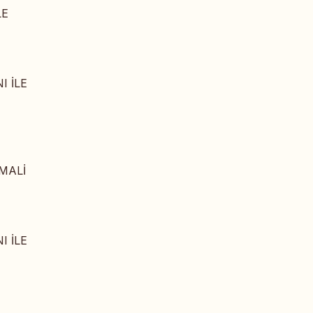
LE
I İLE
MALİ
I İLE