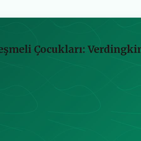
leşmeli Çocukları: Verdingki