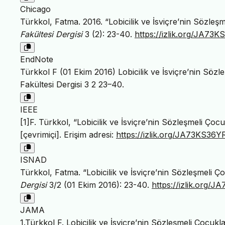
Chicago
Türkkol, Fatma. 2016. “Lobicilik ve İsviçre’nin Sözleş
Fakültesi Dergisi
3 (2): 23-40.
https://izlik.org/JA73
EndNote
Türkkol F (01 Ekim 2016) Lobicilik ve İsviçre’nin Sözle
Fakültesi Dergisi 3 2 23–40.
IEEE
[1]F. Türkkol, “Lobicilik ve İsviçre’nin Sözleşmeli Çoc
[çevrimiçi]. Erişim adresi:
https://izlik.org/JA73KS36Y
ISNAD
Türkkol, Fatma. “Lobicilik ve İsviçre’nin Sözleşmeli Ç
Dergisi
3/2 (01 Ekim 2016): 23-40.
https://izlik.org/
JAMA
1.Türkkol F. Lobicilik ve İsviçre’nin Sözleşmeli Çocukl