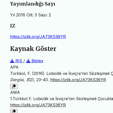
Yayımlandığı Sayı
Yıl 2016 Cilt: 3 Sayı: 2
IZ
https://izlik.org/JA73KS36YR
Kaynak Göster
RIS
/
Bibtex
APA
Türkkol, F. (2016). Lobicilik ve İsviçre’nin Sözleşmeli
Dergisi
,
3
(2), 23-40.
https://izlik.org/JA73KS36YR
AMA
1.Türkkol F. Lobicilik ve İsviçre’nin Sözleşmeli Çocukl
https://izlik.org/JA73KS36YR