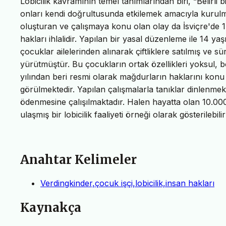
Lobicilik kavramının temel tanımlarından biri, “Belirli 
onları kendi doğrultusunda etkilemek amacıyla kurulm
oluşturan ve çalışmaya konu olan olay da İsviçre'de 17
hakları ihlalidir. Yapılan bir yasal düzenleme ile 14 
çocuklar ailelerinden alınarak çiftliklere satılmış ve
yürütmüştür. Bu çocukların ortak özellikleri yoksul, 
yılından beri resmi olarak mağdurların haklarını konu a
görülmektedir. Yapılan çalışmalarla tanıklar dinlenme
ödenmesine çalışılmaktadır. Halen hayatta olan 10.000
ulaşmış bir lobicilik faaliyeti örneği olarak gösterilebilir 
Anahtar Kelimeler
Verdingkinder,çocuk işçi,lobicilik,insan hakları
Kaynakça