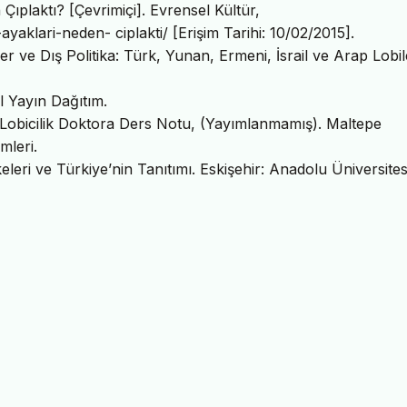
Çıplaktı? [Çevrimiçi]. Evrensel Kültür,
aklari-neden- ciplakti/ [Erişim Tarihi: 10/02/2015].
r ve Dış Politika: Türk, Yunan, Ermeni, İsrail ve Arap Lobil
l Yayın Dağıtım.
 Lobicilik Doktora Ders Notu, (Yayımlanmamış). Maltepe
imleri.
eri ve Türkiye’nin Tanıtımı. Eskişehir: Anadolu Üniversites