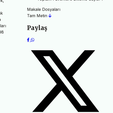
ek,
Makale Dosyaları
uk
Tam Metin
a
ları
Paylaş
98