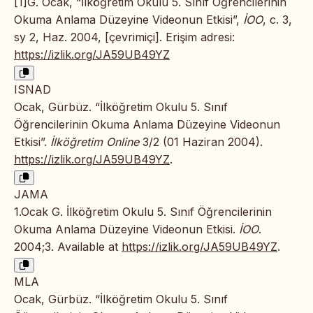
[1]G. Ocak, “İlköğretim Okulu 5. Sınıf Öğrencilerinin
Okuma Anlama Düzeyine Videonun Etkisi”,
İOO
, c. 3,
sy 2, Haz. 2004, [çevrimiçi]. Erişim adresi:
https://izlik.org/JA59UB49YZ
ISNAD
Ocak, Gürbüz. “İlköğretim Okulu 5. Sınıf
Öğrencilerinin Okuma Anlama Düzeyine Videonun
Etkisi”.
İlköğretim Online
3/2 (01 Haziran 2004).
https://izlik.org/JA59UB49YZ
.
JAMA
1.Ocak G. İlköğretim Okulu 5. Sınıf Öğrencilerinin
Okuma Anlama Düzeyine Videonun Etkisi.
İOO
.
2004;3. Available at
https://izlik.org/JA59UB49YZ
.
MLA
Ocak, Gürbüz. “İlköğretim Okulu 5. Sınıf