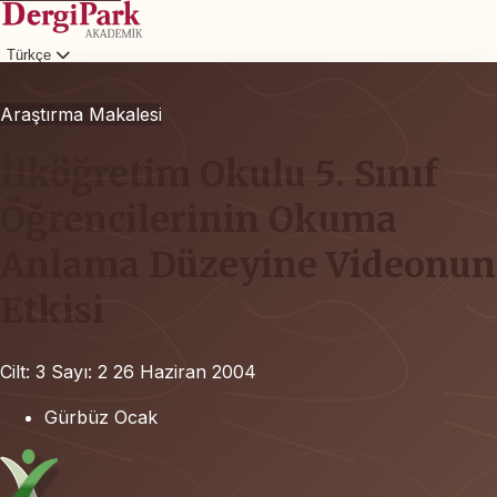
Türkçe
Giriş
Araştırma Makalesi
İlköğretim Okulu 5. Sınıf
Öğrencilerinin Okuma
Anlama Düzeyine Videonun
Etkisi
Cilt: 3
Sayı: 2
26 Haziran 2004
Gürbüz Ocak