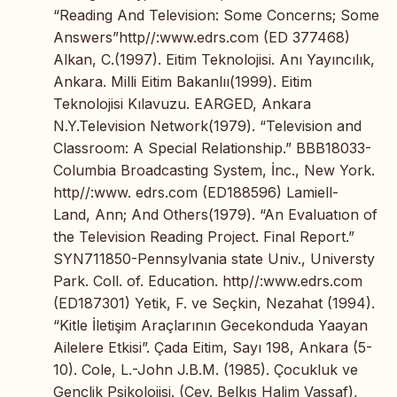
“Reading And Television: Some Concerns; Some
Answers”http//:www.edrs.com (ED 377468)
Alkan, C.(1997). Eitim Teknolojisi. Anı Yayıncılık,
Ankara. Milli Eitim Bakanlıı(1999). Eitim
Teknolojisi Kılavuzu. EARGED, Ankara
N.Y.Television Network(1979). “Television and
Classroom: A Special Relationship.” BBB18033-
Columbia Broadcasting System, İnc., New York.
http//:www. edrs.com (ED188596) Lamiell-
Land, Ann; And Others(1979). “An Evaluatıon of
the Television Reading Project. Final Report.”
SYN711850-Pennsylvania state Univ., Universty
Park. Coll. of. Education. http//:www.edrs.com
(ED187301) Yetik, F. ve Seçkin, Nezahat (1994).
“Kitle İletişim Araçlarının Gecekonduda Yaayan
Ailelere Etkisi”. Çada Eitim, Sayı 198, Ankara (5-
10). Cole, L.-John J.B.M. (1985). Çocukluk ve
Gençlik Psikolojisi. (Çev. Belkıs Halim Vassaf),