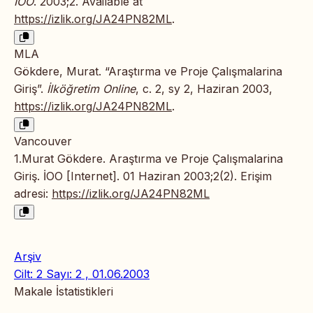
İOO
. 2003;2. Available at
https://izlik.org/JA24PN82ML
.
MLA
Gökdere, Murat. “Araştırma ve Proje Çalışmalarina
Giriş”.
İlköğretim Online
, c. 2, sy 2, Haziran 2003,
https://izlik.org/JA24PN82ML
.
Vancouver
1.Murat Gökdere. Araştırma ve Proje Çalışmalarina
Giriş. İOO [Internet]. 01 Haziran 2003;2(2). Erişim
adresi:
https://izlik.org/JA24PN82ML
Arşiv
Cilt: 2 Sayı: 2 , 01.06.2003
Makale İstatistikleri