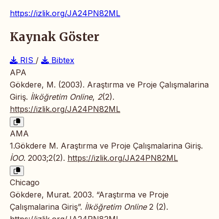
https://izlik.org/JA24PN82ML
Kaynak Göster
RIS
/
Bibtex
APA
Gökdere, M. (2003). Araştırma ve Proje Çalışmalarina
Giriş.
İlköğretim Online
,
2
(2).
https://izlik.org/JA24PN82ML
AMA
1.Gökdere M. Araştırma ve Proje Çalışmalarina Giriş.
İOO
. 2003;2(2).
https://izlik.org/JA24PN82ML
Chicago
Gökdere, Murat. 2003. “Araştırma ve Proje
Çalışmalarina Giriş”.
İlköğretim Online
2 (2).