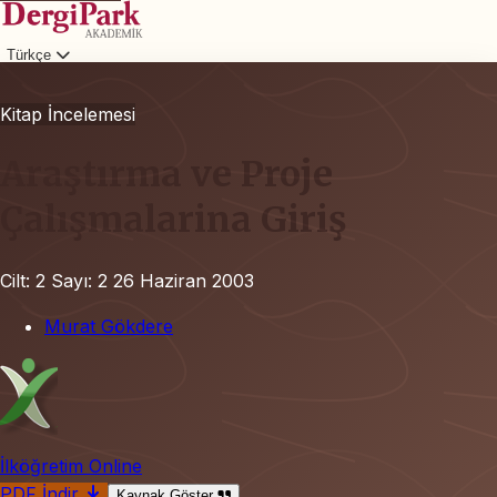
Türkçe
Giriş
Kitap İncelemesi
Araştırma ve Proje
Çalışmalarina Giriş
Cilt: 2
Sayı: 2
26 Haziran 2003
Murat Gökdere
İlköğretim Online
PDF İndir
Kaynak Göster