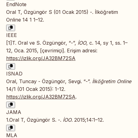
EndNote
Oral T, Özgüngör S (01 Ocak 2015) -. İlköğretim
Online 14 1 1–12.
IEEE
[1]T. Oral ve S. Özgüngör, “-”,
İOO
, c. 14, sy 1, ss. 1–
12, Oca. 2015, [çevrimiçi]. Erişim adresi:
https://izlik.org/JA32BM72SA
ISNAD
Oral, Tuncay - Özgüngör, Sevgi. “-”.
İlköğretim Online
14/1 (01 Ocak 2015): 1-12.
https://izlik.org/JA32BM72SA
.
JAMA
1.Oral T, Özgüngör S. -.
İOO
. 2015;14:1–12.
MLA