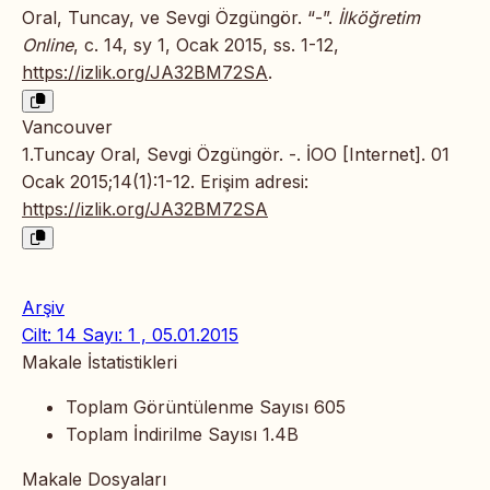
Oral, Tuncay, ve Sevgi Özgüngör. “-”.
İlköğretim
Online
, c. 14, sy 1, Ocak 2015, ss. 1-12,
https://izlik.org/JA32BM72SA
.
Vancouver
1.Tuncay Oral, Sevgi Özgüngör. -. İOO [Internet]. 01
Ocak 2015;14(1):1-12. Erişim adresi:
https://izlik.org/JA32BM72SA
Arşiv
Cilt: 14 Sayı: 1 , 05.01.2015
Makale İstatistikleri
Toplam Görüntülenme Sayısı
605
Toplam İndirilme Sayısı
1.4B
Makale Dosyaları