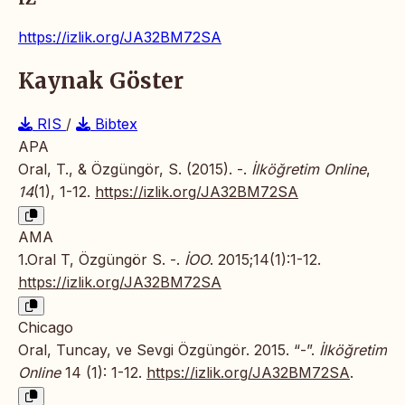
https://izlik.org/JA32BM72SA
Kaynak Göster
RIS
/
Bibtex
APA
Oral, T., & Özgüngör, S. (2015). -.
İlköğretim Online
,
14
(1), 1-12.
https://izlik.org/JA32BM72SA
AMA
1.Oral T, Özgüngör S. -.
İOO
. 2015;14(1):1-12.
https://izlik.org/JA32BM72SA
Chicago
Oral, Tuncay, ve Sevgi Özgüngör. 2015. “-”.
İlköğretim
Online
14 (1): 1-12.
https://izlik.org/JA32BM72SA
.