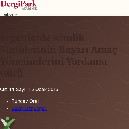
Türkçe
Giriş
Ergenlerde Kimlik
Statülerinin Başarı Amaç
Yönelimlerini Yordama
Gücü
Cilt: 14
Sayı: 1
5 Ocak 2015
Tuncay Oral
Sevgi Özgüngör