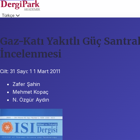
Türkçe
Giriş
Gaz-Katı Yakıtlı Güç Santra
İncelenmesi
Cilt: 31
Sayı: 1
1 Mart 2011
Zafer Şahin
Mehmet Kopaç
N. Özgür Aydın