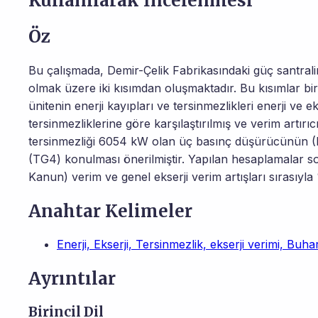
Kullanılarak İncelenmesi
Öz
Bu çalışmada, Demir-Çelik Fabrikasındaki güç santraline
olmak üzere iki kısımdan oluşmaktadır. Bu kısımlar bir
ünitenin enerji kayıpları ve tersinmezlikleri enerji ve ek
tersinmezliklerine göre karşılaştırılmış ve verim artırı
tersinmezliği 6054 kW olan üç basınç düşürücünün (P
(TG4) konulması önerilmiştir. Yapılan hesaplamalar s
Kanun) verim ve genel ekserji verim artışları sırasıyla 
Anahtar Kelimeler
Enerji, Ekserji, Tersinmezlik, ekserji verimi, Buhar
Ayrıntılar
Birincil Dil