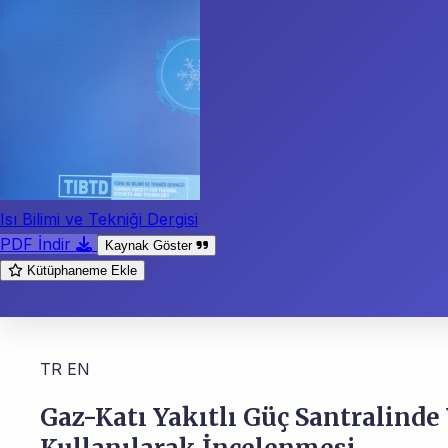
Isı Bilimi ve Tekniği Dergisi
PDF İndir
Kaynak Göster
Kütüphaneme Ekle
TR
EN
Gaz-Katı Yakıtlı Güç Santralinde 