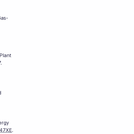
Gas-
Plant
.
d
ergy
AR47XE
.