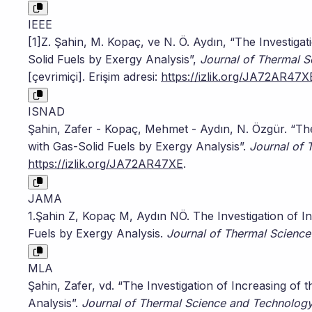
IEEE
[1]Z. Şahin, M. Kopaç, ve N. Ö. Aydın, “The Investigat
Solid Fuels by Exergy Analysis”,
Journal of Thermal 
[çevrimiçi]. Erişim adresi:
https://izlik.org/JA72AR47X
ISNAD
Şahin, Zafer - Kopaç, Mehmet - Aydın, N. Özgür. “The 
with Gas-Solid Fuels by Exergy Analysis”.
Journal of 
https://izlik.org/JA72AR47XE
.
JAMA
1.Şahin Z, Kopaç M, Aydın NÖ. The Investigation of In
Fuels by Exergy Analysis.
Journal of Thermal Scienc
MLA
Şahin, Zafer, vd. “The Investigation of Increasing of 
Analysis”.
Journal of Thermal Science and Technolog