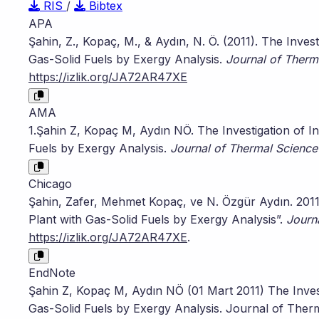
RIS
/
Bibtex
APA
Şahin, Z., Kopaç, M., & Aydın, N. Ö. (2011). The Invest
Gas-Solid Fuels by Exergy Analysis.
Journal of Therm
https://izlik.org/JA72AR47XE
AMA
1.Şahin Z, Kopaç M, Aydın NÖ. The Investigation of In
Fuels by Exergy Analysis.
Journal of Thermal Scienc
Chicago
Şahin, Zafer, Mehmet Kopaç, ve N. Özgür Aydın. 2011. 
Plant with Gas-Solid Fuels by Exergy Analysis”.
Journ
https://izlik.org/JA72AR47XE
.
EndNote
Şahin Z, Kopaç M, Aydın NÖ (01 Mart 2011) The Investi
Gas-Solid Fuels by Exergy Analysis. Journal of Ther