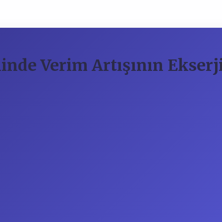
linde Verim Artışının Ekserj