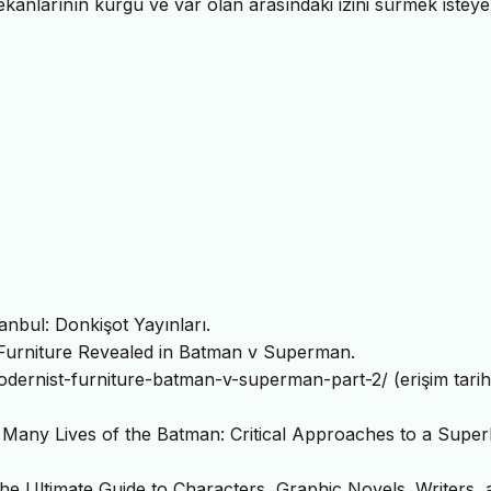
nlarının kurgu ve var olan arasındaki izini sürmek isteye
anbul: Donkişot Yayınları.
 Furniture Revealed in Batman v Superman.
dernist-furniture-batman-v-superman-part-2/ (erişim tarihi
e Many Lives of the Batman: Critical Approaches to a Supe
he Ultimate Guide to Characters, Graphic Novels. Writers, 