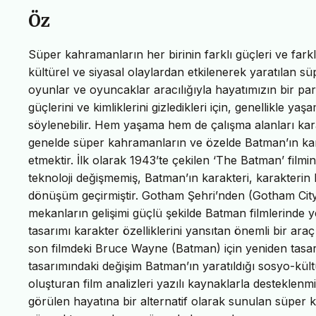
Öz
Süper kahramanların her birinin farklı güçleri ve farklı
kültürel ve siyasal olaylardan etkilenerek yaratılan 
oyunlar ve oyuncaklar aracılığıyla hayatımızın bir p
güçlerini ve kimliklerini gizledikleri için, genellikle y
söylenebilir. Hem yaşama hem de çalışma alanları kara
genelde süper kahramanların ve özelde Batman’ın karak
etmektir. İlk olarak 1943’te çekilen ‘The Batman’ film
teknoloji değişmemiş, Batman’ın karakteri, karakterin
dönüşüm geçirmiştir. Gotham Şehri’nden (Gotham City) 
mekanların gelişimi güçlü şekilde Batman filmlerinde 
tasarımı karakter özelliklerini yansıtan önemli bir 
son filmdeki Bruce Wayne (Batman) için yeniden tas
tasarımındaki değişim Batman’ın yaratıldığı sosyo-kül
oluşturan film analizleri yazılı kaynaklarla destekle
görülen hayatına bir alternatif olarak sunulan süper 