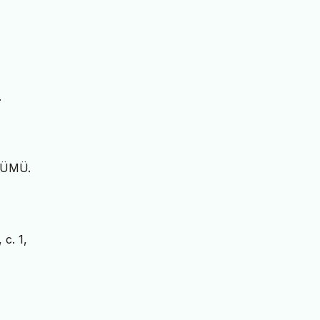
.
ŞÜMÜ.
, c. 1,