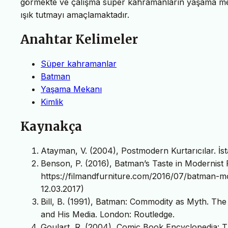
görmekte ve çalışma süper kahramanların yaşama meka
ışık tutmayı amaçlamaktadır.
Anahtar Kelimeler
Süper kahramanlar
Batman
Yaşama Mekanı
Kimlik
Kaynakça
Atayman, V. (2004), Postmodern Kurtarıcılar. İst
Benson, P. (2016), Batman’s Taste in Modernist
https://filmandfurniture.com/2016/07/batman-mo
12.03.2017)
Bill, B. (1991), Batman: Commodity as Myth. Th
and His Media. London: Routledge.
Goulart, R. (2004), Comic Book Encyclopedia: T