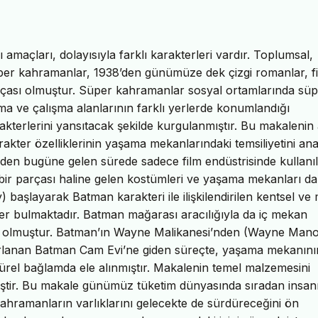
 amaçları, dolayısıyla farklı karakterleri vardır. Toplumsal,
süper kahramanlar, 1938’den günümüze dek çizgi romanlar, fi
arçası olmuştur. Süper kahramanlar sosyal ortamlarında sü
aşama ve çalışma alanlarının farklı yerlerde konumlandığı
kterlerini yansıtacak şekilde kurgulanmıştır. Bu makalenin
ter özelliklerinin yaşama mekanlarındaki temsiliyetini ana
inden bugüne gelen sürede sadece film endüstrisinde kullanı
 bir parçası haline gelen kostümleri ve yaşama mekanları da
başlayarak Batman karakteri ile ilişkilendirilen kentsel ve 
yer bulmaktadır. Batman mağarası aracılığıyla da iç mekan
araç olmuştur. Batman’ın Wayne Malikanesi’nden (Wayne Mano
arlanan Batman Cam Evi’ne giden süreçte, yaşama mekanını
türel bağlamda ele alınmıştır. Makalenin temel malzemesini
nmiştir. Bu makale günümüz tüketim dünyasında sıradan insan
kahramanların varlıklarını gelecekte de sürdüreceğini ön