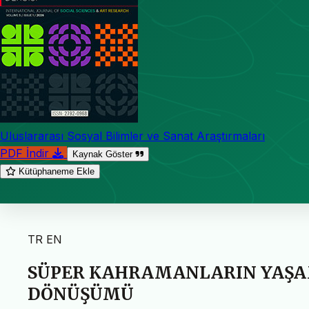
Uluslararası Sosyal Bilimler ve Sanat Araştırmaları
PDF İndir
Kaynak Göster
Kütüphaneme Ekle
TR
EN
SÜPER KAHRAMANLARIN YAŞA
DÖNÜŞÜMÜ