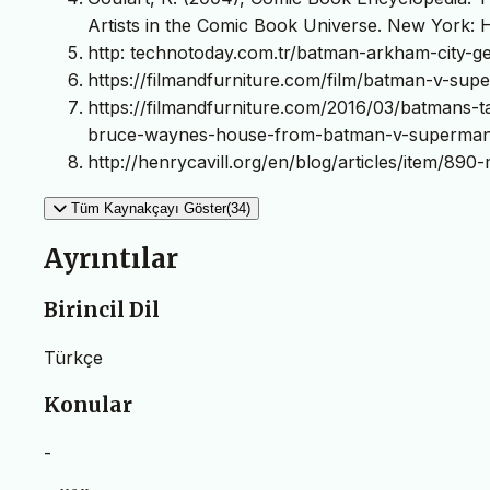
Artists in the Comic Book Universe. New York: H
http: technotoday.com.tr/batman-arkham-city-geliy
https://filmandfurniture.com/film/batman-v-super
https://filmandfurniture.com/2016/03/batmans-t
bruce-waynes-house-from-batman-v-superman/, (
http://henrycavill.org/en/blog/articles/item/890
Tüm Kaynakçayı Göster(34)
Ayrıntılar
Birincil Dil
Türkçe
Konular
-