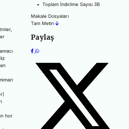
Toplam İndirilme Sayısı
3B
Makale Dosyaları
Tam Metin
lmler,
Paylaş
per
 amacı
liz
lan
mimari
r)
n
ın hor