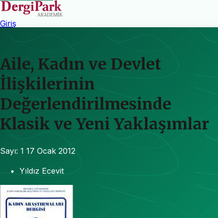
Giriş
Aile, Kadın ve Devlet
İlişkilerinin
Değerlendirilmesinde
Klasik ve Yeni Yaklaşımlar
Sayı: 1
17 Ocak 2012
Yıldız Ecevit