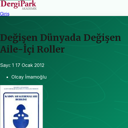
Giriş
Değişen Dünyada Değişen
Aile-İçi Roller
Sayı: 1
17 Ocak 2012
Olcay İmamoğlu