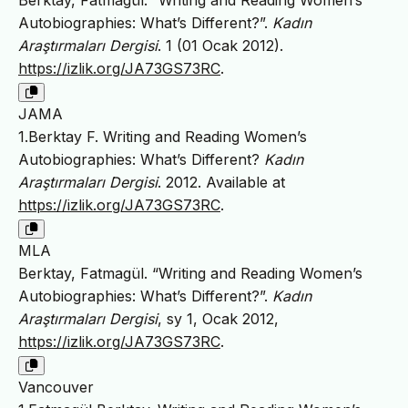
Berktay, Fatmagül. “Writing and Reading Women’s
Autobiographies: What’s Different?”.
Kadın
Araştırmaları Dergisi
. 1 (01 Ocak 2012).
https://izlik.org/JA73GS73RC
.
JAMA
1.Berktay F. Writing and Reading Women’s
Autobiographies: What’s Different?
Kadın
Araştırmaları Dergisi
. 2012. Available at
https://izlik.org/JA73GS73RC
.
MLA
Berktay, Fatmagül. “Writing and Reading Women’s
Autobiographies: What’s Different?”.
Kadın
Araştırmaları Dergisi
, sy 1, Ocak 2012,
https://izlik.org/JA73GS73RC
.
Vancouver