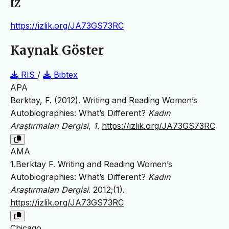
IZ
https://izlik.org/JA73GS73RC
Kaynak Göster
RIS
/
Bibtex
APA
Berktay, F. (2012). Writing and Reading Women’s
Autobiographies: What’s Different?
Kadın
Araştırmaları Dergisi
,
1
.
https://izlik.org/JA73GS73RC
AMA
1.Berktay F. Writing and Reading Women’s
Autobiographies: What’s Different?
Kadın
Araştırmaları Dergisi
. 2012;(1).
https://izlik.org/JA73GS73RC
Chicago