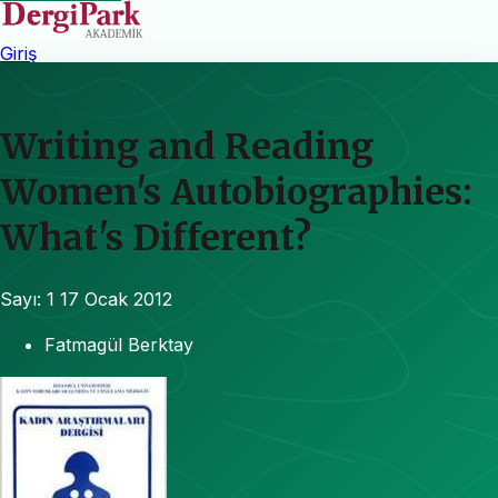
Giriş
Writing and Reading
Women's Autobiographies:
What's Different?
Sayı: 1
17 Ocak 2012
Fatmagül Berktay