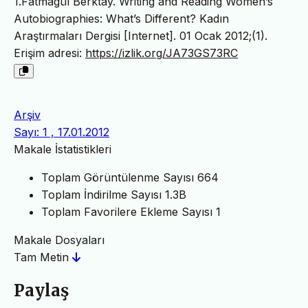
1.Fatmagül Berktay. Writing and Reading Women’s
Autobiographies: What’s Different? Kadın
Araştırmaları Dergisi [Internet]. 01 Ocak 2012;(1).
Erişim adresi:
https://izlik.org/JA73GS73RC
Arşiv
Sayı: 1 , 17.01.2012
Makale İstatistikleri
Toplam Görüntülenme Sayısı
664
Toplam İndirilme Sayısı
1.3B
Toplam Favorilere Ekleme Sayısı
1
Makale Dosyaları
Tam Metin
Paylaş