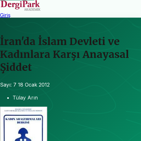
Giriş
İran'da İslam Devleti ve
Kadınlara Karşı Anayasal
Şiddet
Sayı: 7
18 Ocak 2012
Tülay Arın