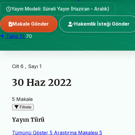
Yayın Modeli: Süreli Yayın (Haziran - Aralık)
Makale Gönder
Hakemlik İsteği Gönder
Takip Et
70
Cilt 6 , Sayı 1
30 Haz 2022
5 Makale
Filtrele
Yayın Türü
Tümünü Göster
5
Araştırma Makalesi
5