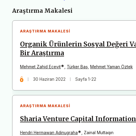
Makaleler
Araştırma Makalesi
ARAŞTIRMA MAKALESI
Organik Ürünlerin Sosyal Değeri Va
Bir Araştırma
*
Mehmet Zahid Ecevit
,
Türker Baş
,
Mehmet Yaman Öztek
30 Haziran 2022
Sayfa 1-22
ARAŞTIRMA MAKALESI
Sharia Venture Capital Informatio
*
Hendri Hermawan Adinugraha
,
Zainal Muttaqın