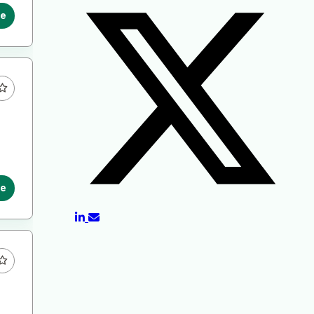
le
le