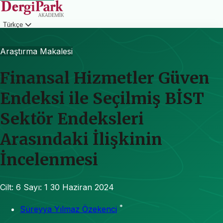
Türkçe
Giriş
Araştırma Makalesi
Finansal Hizmetler Güven
Endeksi ile Seçilmiş BİST
Sektör Endeksleri
Arasındaki İlişkinin
İncelenmesi
Cilt: 6
Sayı: 1
30 Haziran 2024
*
Süreyya Yılmaz Özekenci