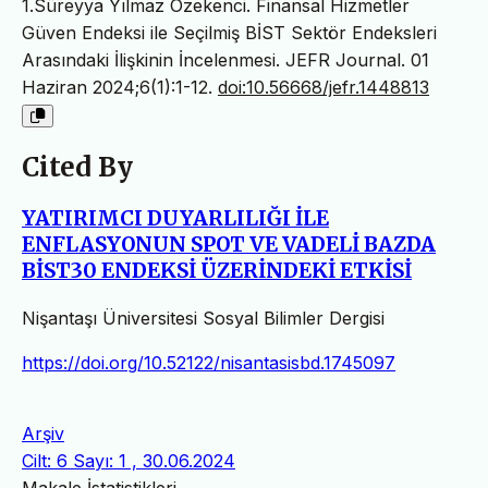
1.Süreyya Yılmaz Özekenci. Finansal Hizmetler
Güven Endeksi ile Seçilmiş BİST Sektör Endeksleri
Arasındaki İlişkinin İncelenmesi. JEFR Journal. 01
Haziran 2024;6(1):1-12.
doi:10.56668/jefr.1448813
Cited By
YATIRIMCI DUYARLILIĞI İLE
ENFLASYONUN SPOT VE VADELİ BAZDA
BİST30 ENDEKSİ ÜZERİNDEKİ ETKİSİ
Nişantaşı Üniversitesi Sosyal Bilimler Dergisi
https://doi.org/10.52122/nisantasisbd.1745097
Arşiv
Cilt: 6 Sayı: 1 , 30.06.2024
Makale İstatistikleri