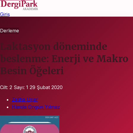
Giriş
Derleme
Laktasyon döneminde
beslenme: Enerji ve Makro
Besin Öğeleri
Cilt: 2
Sayı: 1
29 Şubat 2020
Zeliha Uçar
Hande Ongün Yılmaz