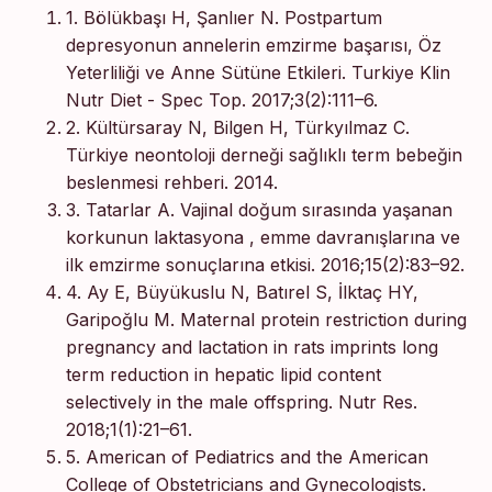
1. Bölükbaşı H, Şanlıer N. Postpartum
depresyonun annelerin emzirme başarısı, Öz
Yeterliliği ve Anne Sütüne Etkileri. Turkiye Klin
Nutr Diet - Spec Top. 2017;3(2):111–6.
2. Kültürsaray N, Bilgen H, Türkyılmaz C.
Türkiye neontoloji derneği sağlıklı term bebeğin
beslenmesi rehberi. 2014.
3. Tatarlar A. Vajinal doğum sırasında yaşanan
korkunun laktasyona , emme davranışlarına ve
ilk emzirme sonuçlarına etkisi. 2016;15(2):83–92.
4. Ay E, Büyükuslu N, Batırel S, İlktaç HY,
Garipoğlu M. Maternal protein restriction during
pregnancy and lactation in rats imprints long
term reduction in hepatic lipid content
selectively in the male offspring. Nutr Res.
2018;1(1):21–61.
5. American of Pediatrics and the American
College of Obstetricians and Gynecologists.