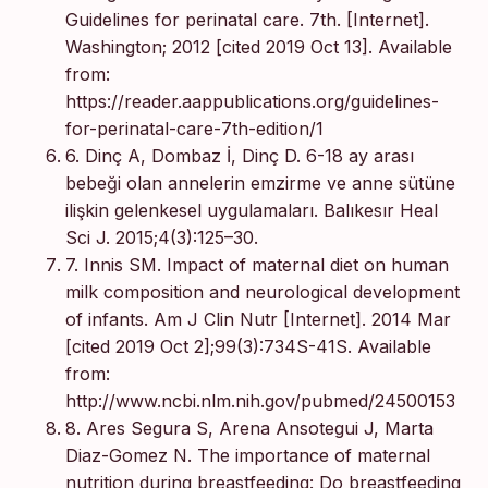
Guidelines for perinatal care. 7th. [Internet].
Washington; 2012 [cited 2019 Oct 13]. Available
from:
https://reader.aappublications.org/guidelines-
for-perinatal-care-7th-edition/1
6. Dinç A, Dombaz İ, Dinç D. 6-18 ay arası
bebeği olan annelerin emzirme ve anne sütüne
ilişkin gelenkesel uygulamaları. Balıkesır Heal
Sci J. 2015;4(3):125–30.
7. Innis SM. Impact of maternal diet on human
milk composition and neurological development
of infants. Am J Clin Nutr [Internet]. 2014 Mar
[cited 2019 Oct 2];99(3):734S-41S. Available
from:
http://www.ncbi.nlm.nih.gov/pubmed/24500153
8. Ares Segura S, Arena Ansotegui J, Marta
Diaz-Gomez N. The importance of maternal
nutrition during breastfeeding: Do breastfeeding