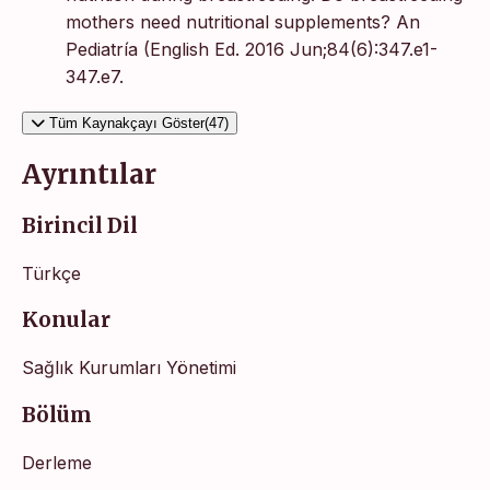
mothers need nutritional supplements? An
Pediatría (English Ed. 2016 Jun;84(6):347.e1-
347.e7.
Tüm Kaynakçayı Göster(47)
Ayrıntılar
Birincil Dil
Türkçe
Konular
Sağlık Kurumları Yönetimi
Bölüm
Derleme