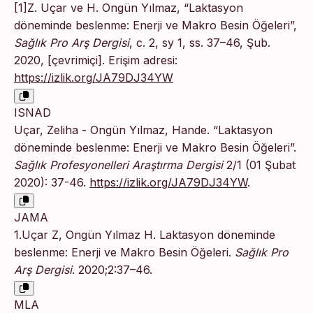
[1]Z. Uçar ve H. Ongün Yılmaz, “Laktasyon
döneminde beslenme: Enerji ve Makro Besin Öğeleri”,
Sağlık Pro Arş Dergisi
, c. 2, sy 1, ss. 37–46, Şub.
2020, [çevrimiçi]. Erişim adresi:
https://izlik.org/JA79DJ34YW
ISNAD
Uçar, Zeliha - Ongün Yılmaz, Hande. “Laktasyon
döneminde beslenme: Enerji ve Makro Besin Öğeleri”.
Sağlık Profesyonelleri Araştırma Dergisi
2/1 (01 Şubat
2020): 37-46.
https://izlik.org/JA79DJ34YW
.
JAMA
1.Uçar Z, Ongün Yılmaz H. Laktasyon döneminde
beslenme: Enerji ve Makro Besin Öğeleri.
Sağlık Pro
Arş Dergisi
. 2020;2:37–46.
MLA