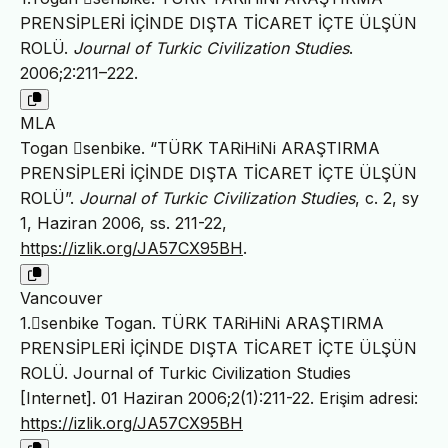
PRENSİPLERİ İÇİNDE DIŞTA TİCARET İÇTE ÜLŞÜN
ROLÜ.
Journal of Turkic Civilization Studies
.
2006;2:211–222.
MLA
Togan 􏰀senbike. “TÜRK TARiHiNi ARAŞTIRMA
PRENSİPLERİ İÇİNDE DIŞTA TİCARET İÇTE ÜLŞÜN
ROLÜ”.
Journal of Turkic Civilization Studies
, c. 2, sy
1, Haziran 2006, ss. 211-22,
https://izlik.org/JA57CX95BH
.
Vancouver
1.􏰀senbike Togan. TÜRK TARiHiNi ARAŞTIRMA
PRENSİPLERİ İÇİNDE DIŞTA TİCARET İÇTE ÜLŞÜN
ROLÜ. Journal of Turkic Civilization Studies
[Internet]. 01 Haziran 2006;2(1):211-22. Erişim adresi:
https://izlik.org/JA57CX95BH