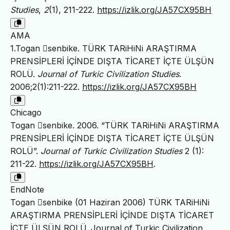
Studies
,
2
(1), 211-222.
https://izlik.org/JA57CX95BH
AMA
1.Togan 􏰀senbike. TÜRK TARiHiNi ARAŞTIRMA
PRENSİPLERİ İÇİNDE DIŞTA TİCARET İÇTE ÜLŞÜN
ROLÜ.
Journal of Turkic Civilization Studies
.
2006;2(1):211-222.
https://izlik.org/JA57CX95BH
Chicago
Togan 􏰀senbike. 2006. “TÜRK TARiHiNi ARAŞTIRMA
PRENSİPLERİ İÇİNDE DIŞTA TİCARET İÇTE ÜLŞÜN
ROLÜ”.
Journal of Turkic Civilization Studies
2 (1):
211-22.
https://izlik.org/JA57CX95BH
.
EndNote
Togan 􏰀senbike (01 Haziran 2006) TÜRK TARiHiNi
ARAŞTIRMA PRENSİPLERİ İÇİNDE DIŞTA TİCARET
İÇTE ÜLŞÜN ROLÜ. Journal of Turkic Civilization