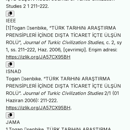
Studies 2 1 211–222.
IEEE
[1]Togan 􏰀senbike, “TÜRK TARiHiNi ARAŞTIRMA
PRENSİPLERİ İÇİNDE DIŞTA TİCARET İÇTE ÜLŞÜN
ROLÜ”,
Journal of Turkic Civilization Studies
, c. 2, sy
1, ss. 211–222, Haz. 2006, [çevrimiçi]. Erişim adresi:
https://izlik.org/JA57CX95BH
ISNAD
Togan 􏰀senbike. “TÜRK TARiHiNi ARAŞTIRMA
PRENSİPLERİ İÇİNDE DIŞTA TİCARET İÇTE ÜLŞÜN
ROLÜ”.
Journal of Turkic Civilization Studies
2/1 (01
Haziran 2006): 211-222.
https://izlik.org/JA57CX95BH
.
JAMA
1.Togan 􏰀senbike. TÜRK TARiHiNi ARAŞTIRMA