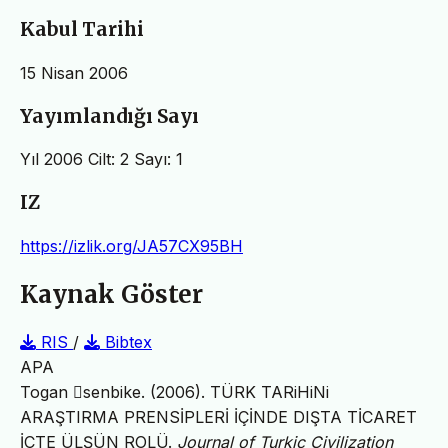
Kabul Tarihi
15 Nisan 2006
Yayımlandığı Sayı
Yıl 2006 Cilt: 2 Sayı: 1
IZ
https://izlik.org/JA57CX95BH
Kaynak Göster
RIS
/
Bibtex
APA
Togan 􏰀senbike. (2006). TÜRK TARiHiNi
ARAŞTIRMA PRENSİPLERİ İÇİNDE DIŞTA TİCARET
İÇTE ÜLŞÜN ROLÜ.
Journal of Turkic Civilization