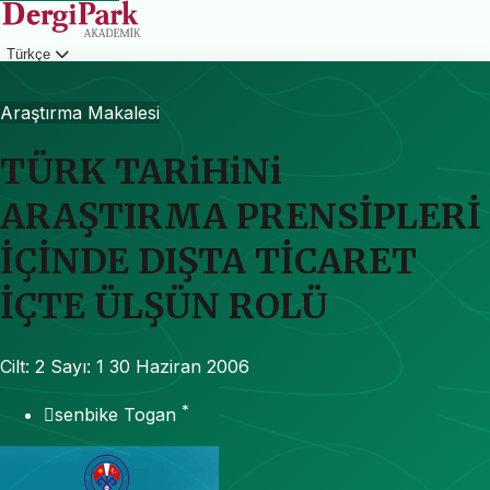
Türkçe
Giriş
Araştırma Makalesi
TÜRK TARiHiNi
ARAŞTIRMA PRENSİPLERİ
İÇİNDE DIŞTA TİCARET
İÇTE ÜLŞÜN ROLÜ
Cilt: 2
Sayı: 1
30 Haziran 2006
*
􏰀senbike Togan