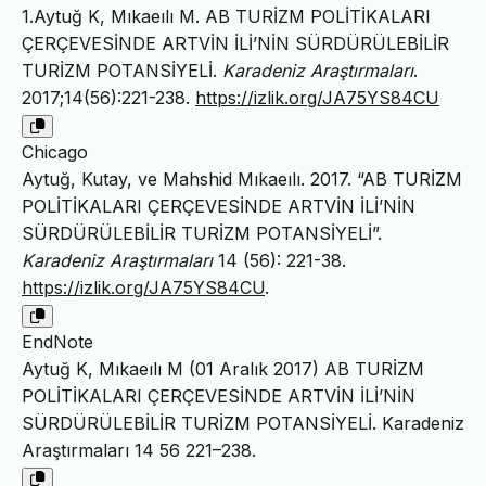
1.Aytuğ K, Mıkaeılı M. AB TURİZM POLİTİKALARI
ÇERÇEVESİNDE ARTVİN İLİ’NİN SÜRDÜRÜLEBİLİR
TURİZM POTANSİYELİ.
Karadeniz Araştırmaları
.
2017;14(56):221-238.
https://izlik.org/JA75YS84CU
Chicago
Aytuğ, Kutay, ve Mahshid Mıkaeılı. 2017. “AB TURİZM
POLİTİKALARI ÇERÇEVESİNDE ARTVİN İLİ’NİN
SÜRDÜRÜLEBİLİR TURİZM POTANSİYELİ”.
Karadeniz Araştırmaları
14 (56): 221-38.
https://izlik.org/JA75YS84CU
.
EndNote
Aytuğ K, Mıkaeılı M (01 Aralık 2017) AB TURİZM
POLİTİKALARI ÇERÇEVESİNDE ARTVİN İLİ’NİN
SÜRDÜRÜLEBİLİR TURİZM POTANSİYELİ. Karadeniz
Araştırmaları 14 56 221–238.