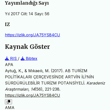
Yayımlandığı Sayı
Yıl 2017 Cilt: 14 Sayı: 56
IZ
https://izlik.org/JA75YS84CU
Kaynak Göster
RIS
/
Bibtex
APA
Aytuğ, K., & Mıkaeılı, M. (2017). AB TURİZM
POLİTİKALARI ÇERÇEVESİNDE ARTVİN İLİ’NİN
SÜRDÜRÜLEBİLİR TURİZM POTANSİYELİ.
Karadeniz
Araştırmaları
,
14
(56), 221-238.
https://izlik.org/JA75YS84CU
AMA