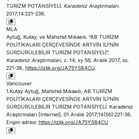
TURİZM POTANSİYELİ.
Karadeniz Araştırmaları
.
2017;14:221–238.
MLA
Aytuğ, Kutay, ve Mahshid Mıkaeılı. “AB TURİZM
POLİTİKALARI ÇERÇEVESİNDE ARTVİN İLİ’NİN
SÜRDÜRÜLEBİLİR TURİZM POTANSİYELİ”.
Karadeniz Araştırmaları
, c. 14, sy 56, Aralık 2017, ss.
221-38,
https://izlik.org/JA75YS84CU
.
Vancouver
1.Kutay Aytuğ, Mahshid Mıkaeılı. AB TURİZM
POLİTİKALARI ÇERÇEVESİNDE ARTVİN İLİ’NİN
SÜRDÜRÜLEBİLİR TURİZM POTANSİYELİ. Karadeniz
Araştırmaları [Internet]. 01 Aralık 2017;14(56):221-38.
Erişim adresi:
https://izlik.org/JA75YS84CU