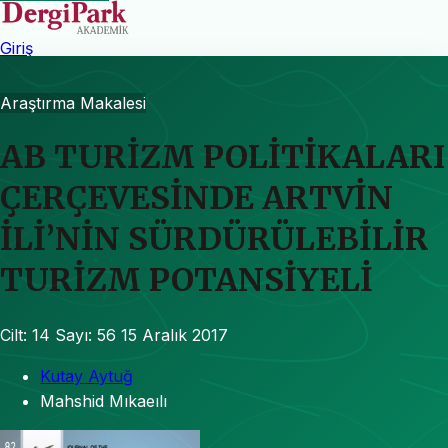
Giriş
Araştırma Makalesi
AB TURİZM POLİTİKALARI
ÇERÇEVESİNDE ARTVİN
İLİ’NİN SÜRDÜRÜLEBİLİR
TURİZM POTANSİYELİ
Cilt: 14
Sayı: 56
15 Aralık 2017
Kutay Aytuğ
Mahshid Mıkaeılı