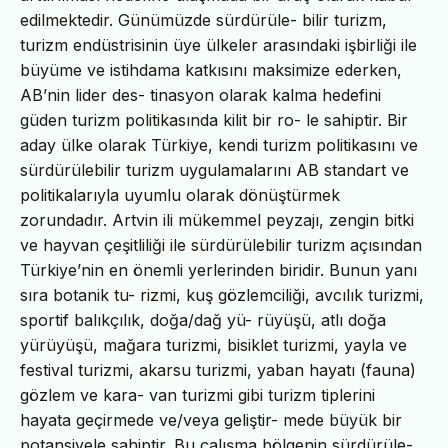
edilmektedir. Günümüzde sürdürüle- bilir turizm,
turizm endüstrisinin üye ülkeler arasındaki işbirliği ile
büyüme ve istihdama katkısını maksimize ederken,
AB’nin lider des- tinasyon olarak kalma hedefini
güden turizm politikasında kilit bir ro- le sahiptir. Bir
aday ülke olarak Türkiye, kendi turizm politikasını ve
sürdürülebilir turizm uygulamalarını AB standart ve
politikalarıyla uyumlu olarak dönüştürmek
zorundadır. Artvin ili mükemmel peyzajı, zengin bitki
ve hayvan çeşitliliği ile sürdürülebilir turizm açısından
Türkiye’nin en önemli yerlerinden biridir. Bunun yanı
sıra botanik tu- rizmi, kuş gözlemciliği, avcılık turizmi,
sportif balıkçılık, doğa/dağ yü- rüyüşü, atlı doğa
yürüyüşü, mağara turizmi, bisiklet turizmi, yayla ve
festival turizmi, akarsu turizmi, yaban hayatı (fauna)
gözlem ve kara- van turizmi gibi turizm tiplerini
hayata geçirmede ve/veya geliştir- mede büyük bir
potansiyele sahiptir. Bu çalışma bölgenin sürdürüle-