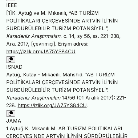
IEEE
[1]K. Aytuğ ve M. Mıkaeılı, “AB TURİZM
POLİTİKALARI ÇERÇEVESİNDE ARTVİN İLİ’NİN
SÜRDÜRÜLEBİLİR TURİZM POTANSİYELİ”,
Karadeniz Araştırmaları
, c. 14, sy 56, ss. 221–238,
Ara. 2017, [çevrimiçi]. Erişim adresi:
https://izlik.org/JA75YS84CU
ISNAD
Aytuğ, Kutay - Mıkaeılı, Mahshid. “AB TURİZM
POLİTİKALARI ÇERÇEVESİNDE ARTVİN İLİ’NİN
SÜRDÜRÜLEBİLİR TURİZM POTANSİYELİ”.
Karadeniz Araştırmaları
14/56 (01 Aralık 2017): 221-
238.
https://izlik.org/JA75YS84CU
.
JAMA
1.Aytuğ K, Mıkaeılı M. AB TURİZM POLİTİKALARI
ÇERÇEVESİNDE ARTVİN İLİ’NİN SÜRDÜRÜLEBİLİR